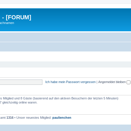
g - [FORUM]
Nachnamen
Ich habe mein Passwort vergessen
|
Angemeldet bleiben
res Mitglied und 8 Gäste (basierend auf den aktiven Besuchern der letzten 5 Minuten)
 gleichzeitig online waren.
esamt
1316
• Unser neuestes Mitglied:
paulienchen