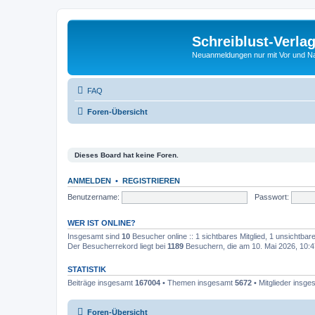
Schreiblust-Verla
Neuanmeldungen nur mit Vor und 
FAQ
Foren-Übersicht
Dieses Board hat keine Foren.
ANMELDEN
•
REGISTRIEREN
Benutzername:
Passwort:
WER IST ONLINE?
Insgesamt sind
10
Besucher online :: 1 sichtbares Mitglied, 1 unsichtba
Der Besucherrekord liegt bei
1189
Besuchern, die am 10. Mai 2026, 10:47
STATISTIK
Beiträge insgesamt
167004
• Themen insgesamt
5672
• Mitglieder insg
Foren-Übersicht