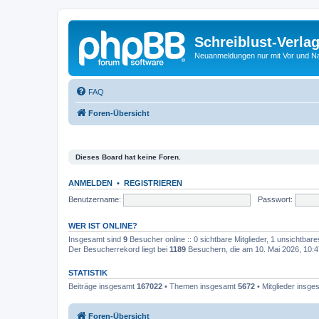
Schreiblust-Verla
Neuanmeldungen nur mit Vor und 
FAQ
Foren-Übersicht
Dieses Board hat keine Foren.
ANMELDEN
•
REGISTRIEREN
Benutzername:
Passwort:
WER IST ONLINE?
Insgesamt sind
9
Besucher online :: 0 sichtbare Mitglieder, 1 unsichtbar
Der Besucherrekord liegt bei
1189
Besuchern, die am 10. Mai 2026, 10:47
STATISTIK
Beiträge insgesamt
167022
• Themen insgesamt
5672
• Mitglieder insg
Foren-Übersicht