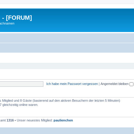
g - [FORUM]
Nachnamen
Ich habe mein Passwort vergessen
|
Angemeldet bleiben
es Mitglied und 8 Gäste (basierend auf den aktiven Besuchern der letzten 5 Minuten)
 gleichzeitig online waren.
esamt
1316
• Unser neuestes Mitglied:
paulienchen