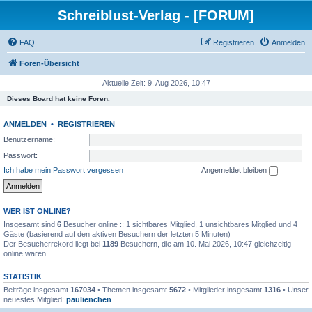
Schreiblust-Verlag - [FORUM]
FAQ
Registrieren
Anmelden
Foren-Übersicht
Aktuelle Zeit: 9. Aug 2026, 10:47
Dieses Board hat keine Foren.
ANMELDEN
•
REGISTRIEREN
Benutzername:
Passwort:
Ich habe mein Passwort vergessen
Angemeldet bleiben
WER IST ONLINE?
Insgesamt sind
6
Besucher online :: 1 sichtbares Mitglied, 1 unsichtbares Mitglied und 4
Gäste (basierend auf den aktiven Besuchern der letzten 5 Minuten)
Der Besucherrekord liegt bei
1189
Besuchern, die am 10. Mai 2026, 10:47 gleichzeitig
online waren.
STATISTIK
Beiträge insgesamt
167034
• Themen insgesamt
5672
• Mitglieder insgesamt
1316
• Unser
neuestes Mitglied:
paulienchen