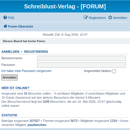
Schreiblust-Verlag - [FORUM]
FAQ
Registrieren
Anmelden
Foren-Übersicht
Aktuelle Zeit: 8. Aug 2026, 10:47
Dieses Board hat keine Foren.
ANMELDEN
•
REGISTRIEREN
Benutzername:
Passwort:
Ich habe mein Passwort vergessen
Angemeldet bleiben
WER IST ONLINE?
Insgesamt sind
10
Besucher online :: 0 sichtbare Mitglieder, 0 unsichtbare Mitglieder und
10 Gäste (basierend auf den aktiven Besuchern der letzten 5 Minuten)
Der Besucherrekord liegt bei
1189
Besuchern, die am 10. Mai 2026, 10:47 gleichzeitig
online waren.
STATISTIK
Beiträge insgesamt
167027
• Themen insgesamt
5672
• Mitglieder insgesamt
1316
• Unser
neuestes Mitglied:
paulienchen