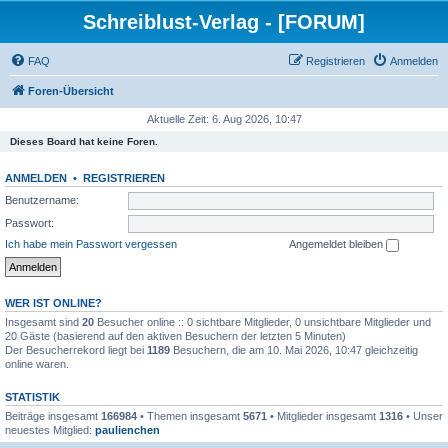
Schreiblust-Verlag - [FORUM]
FAQ
Registrieren
Anmelden
Foren-Übersicht
Aktuelle Zeit: 6. Aug 2026, 10:47
Dieses Board hat keine Foren.
ANMELDEN
•
REGISTRIEREN
Benutzername:
Passwort:
Ich habe mein Passwort vergessen
Angemeldet bleiben
WER IST ONLINE?
Insgesamt sind
20
Besucher online :: 0 sichtbare Mitglieder, 0 unsichtbare Mitglieder und
20 Gäste (basierend auf den aktiven Besuchern der letzten 5 Minuten)
Der Besucherrekord liegt bei
1189
Besuchern, die am 10. Mai 2026, 10:47 gleichzeitig
online waren.
STATISTIK
Beiträge insgesamt
166984
• Themen insgesamt
5671
• Mitglieder insgesamt
1316
• Unser
neuestes Mitglied:
paulienchen