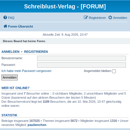
Schreiblust-Verlag - [FORUM]
FAQ
Registrieren
Anmelden
Foren-Übersicht
Aktuelle Zeit: 8. Aug 2026, 10:47
Dieses Board hat keine Foren.
ANMELDEN
•
REGISTRIEREN
Benutzername:
Passwort:
Ich habe mein Passwort vergessen
Angemeldet bleiben
WER IST ONLINE?
Insgesamt sind
7
Besucher online :: 0 sichtbare Mitglieder, 2 unsichtbare Mitglieder und 5
Gäste (basierend auf den aktiven Besuchern der letzten 5 Minuten)
Der Besucherrekord liegt bei
1189
Besuchern, die am 10. Mai 2026, 10:47 gleichzeitig
online waren.
STATISTIK
Beiträge insgesamt
167025
• Themen insgesamt
5672
• Mitglieder insgesamt
1316
• Unser
neuestes Mitglied:
paulienchen