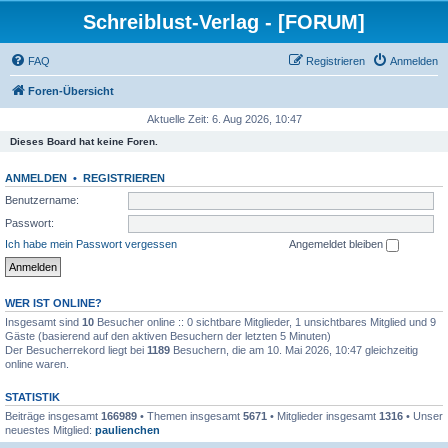
Schreiblust-Verlag - [FORUM]
FAQ
Registrieren
Anmelden
Foren-Übersicht
Aktuelle Zeit: 6. Aug 2026, 10:47
Dieses Board hat keine Foren.
ANMELDEN
•
REGISTRIEREN
Benutzername:
Passwort:
Ich habe mein Passwort vergessen
Angemeldet bleiben
WER IST ONLINE?
Insgesamt sind
10
Besucher online :: 0 sichtbare Mitglieder, 1 unsichtbares Mitglied und 9
Gäste (basierend auf den aktiven Besuchern der letzten 5 Minuten)
Der Besucherrekord liegt bei
1189
Besuchern, die am 10. Mai 2026, 10:47 gleichzeitig
online waren.
STATISTIK
Beiträge insgesamt
166989
• Themen insgesamt
5671
• Mitglieder insgesamt
1316
• Unser
neuestes Mitglied:
paulienchen