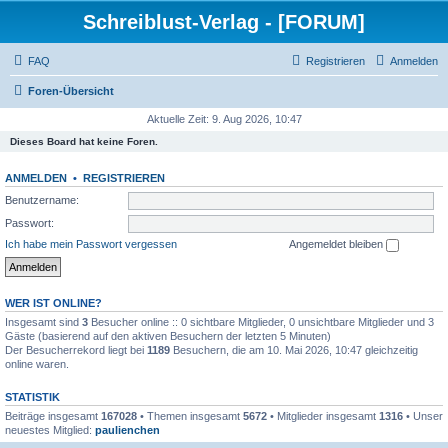
Schreiblust-Verlag - [FORUM]
FAQ
Registrieren
Anmelden
Foren-Übersicht
Aktuelle Zeit: 9. Aug 2026, 10:47
Dieses Board hat keine Foren.
ANMELDEN
•
REGISTRIEREN
Benutzername:
Passwort:
Ich habe mein Passwort vergessen
Angemeldet bleiben
WER IST ONLINE?
Insgesamt sind
3
Besucher online :: 0 sichtbare Mitglieder, 0 unsichtbare Mitglieder und 3
Gäste (basierend auf den aktiven Besuchern der letzten 5 Minuten)
Der Besucherrekord liegt bei
1189
Besuchern, die am 10. Mai 2026, 10:47 gleichzeitig
online waren.
STATISTIK
Beiträge insgesamt
167028
• Themen insgesamt
5672
• Mitglieder insgesamt
1316
• Unser
neuestes Mitglied:
paulienchen