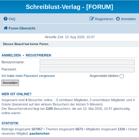
Schreiblust-Verlag - [FORUM]
FAQ
Registrieren
Anmelden
Foren-Übersicht
Aktuelle Zeit: 10. Aug 2026, 10:47
Dieses Board hat keine Foren.
ANMELDEN
•
REGISTRIEREN
Benutzername:
Passwort:
Ich habe mein Passwort vergessen
Angemeldet bleiben
WER IST ONLINE?
Insgesamt sind
4
Besucher online :: 0 sichtbare Mitglieder, 0 unsichtbare Mitglieder und 4
Gäste (basierend auf den aktiven Besuchern der letzten 5 Minuten)
Der Besucherrekord liegt bei
1189
Besuchern, die am 10. Mai 2026, 10:47 gleichzeitig
online waren.
STATISTIK
Beiträge insgesamt
167057
• Themen insgesamt
5673
• Mitglieder insgesamt
1316
• Unser
neuestes Mitglied:
paulienchen