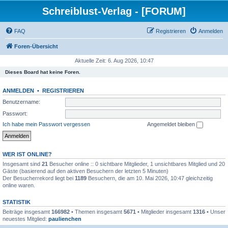
Schreiblust-Verlag - [FORUM]
FAQ
Registrieren
Anmelden
Foren-Übersicht
Aktuelle Zeit: 6. Aug 2026, 10:47
Dieses Board hat keine Foren.
ANMELDEN
•
REGISTRIEREN
Benutzername:
Passwort:
Ich habe mein Passwort vergessen
Angemeldet bleiben
WER IST ONLINE?
Insgesamt sind
21
Besucher online :: 0 sichtbare Mitglieder, 1 unsichtbares Mitglied und 20
Gäste (basierend auf den aktiven Besuchern der letzten 5 Minuten)
Der Besucherrekord liegt bei
1189
Besuchern, die am 10. Mai 2026, 10:47 gleichzeitig
online waren.
STATISTIK
Beiträge insgesamt
166982
• Themen insgesamt
5671
• Mitglieder insgesamt
1316
• Unser
neuestes Mitglied:
paulienchen