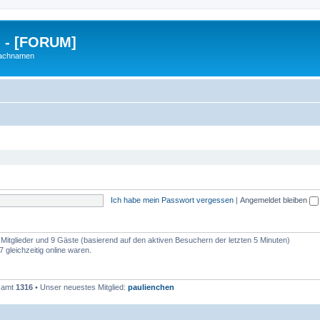
g - [FORUM]
Nachnamen
Ich habe mein Passwort vergessen
|
Angemeldet bleiben
e Mitglieder und 9 Gäste (basierend auf den aktiven Besuchern der letzten 5 Minuten)
 gleichzeitig online waren.
esamt
1316
• Unser neuestes Mitglied:
paulienchen