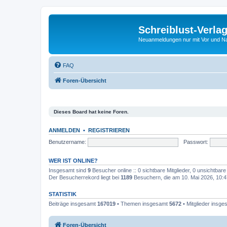
Schreiblust-Verla
Neuanmeldungen nur mit Vor und 
FAQ
Foren-Übersicht
Dieses Board hat keine Foren.
ANMELDEN
•
REGISTRIEREN
Benutzername:
Passwort:
WER IST ONLINE?
Insgesamt sind
9
Besucher online :: 0 sichtbare Mitglieder, 0 unsichtbar
Der Besucherrekord liegt bei
1189
Besuchern, die am 10. Mai 2026, 10:47
STATISTIK
Beiträge insgesamt
167019
• Themen insgesamt
5672
• Mitglieder insg
Foren-Übersicht