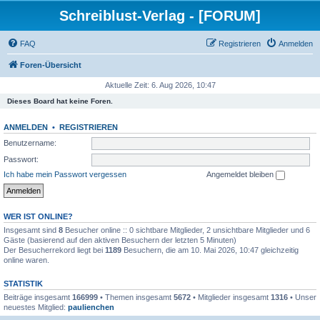
Schreiblust-Verlag - [FORUM]
FAQ
Registrieren
Anmelden
Foren-Übersicht
Aktuelle Zeit: 6. Aug 2026, 10:47
Dieses Board hat keine Foren.
ANMELDEN
•
REGISTRIEREN
Benutzername:
Passwort:
Ich habe mein Passwort vergessen
Angemeldet bleiben
WER IST ONLINE?
Insgesamt sind
8
Besucher online :: 0 sichtbare Mitglieder, 2 unsichtbare Mitglieder und 6
Gäste (basierend auf den aktiven Besuchern der letzten 5 Minuten)
Der Besucherrekord liegt bei
1189
Besuchern, die am 10. Mai 2026, 10:47 gleichzeitig
online waren.
STATISTIK
Beiträge insgesamt
166999
• Themen insgesamt
5672
• Mitglieder insgesamt
1316
• Unser
neuestes Mitglied:
paulienchen