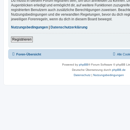
Du musst in diesem Forum registriert sein, um dich anmelden zu können. Di
Augenblicken erledigt und ermöglicht dir, auf weitere Funktionen zuzugreif
registrierten Benutzern auch zusätzliche Berechtigungen zuweisen. Beachte
Nutzungsbedingungen und die verwandten Regelungen, bevor du dich registr
jeweiligen Forenregeln, wenn du dich in diesem Board bewegst.
Nutzungsbedingungen
|
Datenschutzerklärung
Registrieren
Foren-Übersicht
Alle Coo
Powered by
phpBB
® Forum Software © phpBB Lim
Deutsche Übersetzung durch
phpBB.de
Datenschutz
|
Nutzungsbedingungen