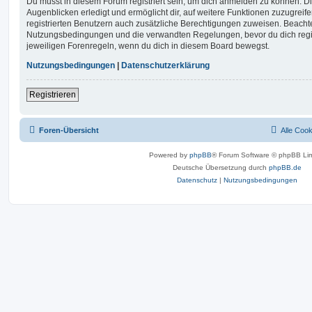
Du musst in diesem Forum registriert sein, um dich anmelden zu können. Di
Augenblicken erledigt und ermöglicht dir, auf weitere Funktionen zuzugreif
registrierten Benutzern auch zusätzliche Berechtigungen zuweisen. Beachte
Nutzungsbedingungen und die verwandten Regelungen, bevor du dich registr
jeweiligen Forenregeln, wenn du dich in diesem Board bewegst.
Nutzungsbedingungen
|
Datenschutzerklärung
Registrieren
Foren-Übersicht
Alle Coo
Powered by
phpBB
® Forum Software © phpBB Lim
Deutsche Übersetzung durch
phpBB.de
Datenschutz
|
Nutzungsbedingungen