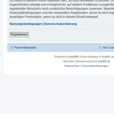
Du musst in diesem Forum registriert sein, um dich anmelden zu können. Di
Augenblicken erledigt und ermöglicht dir, auf weitere Funktionen zuzugreif
registrierten Benutzern auch zusätzliche Berechtigungen zuweisen. Beachte
Nutzungsbedingungen und die verwandten Regelungen, bevor du dich registr
jeweiligen Forenregeln, wenn du dich in diesem Board bewegst.
Nutzungsbedingungen
|
Datenschutzerklärung
Registrieren
Foren-Übersicht
Alle Coo
Powered by
phpBB
® Forum Software © phpBB Lim
Deutsche Übersetzung durch
phpBB.de
Datenschutz
|
Nutzungsbedingungen