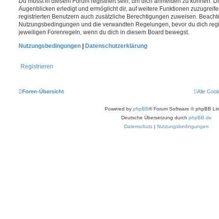
Du musst in diesem Forum registriert sein, um dich anmelden zu können. Di
Augenblicken erledigt und ermöglicht dir, auf weitere Funktionen zuzugreif
registrierten Benutzern auch zusätzliche Berechtigungen zuweisen. Beachte
Nutzungsbedingungen und die verwandten Regelungen, bevor du dich registr
jeweiligen Forenregeln, wenn du dich in diesem Board bewegst.
Nutzungsbedingungen
|
Datenschutzerklärung
Registrieren
Foren-Übersicht
Alle Coo
Powered by
phpBB
® Forum Software © phpBB Lim
Deutsche Übersetzung durch
phpBB.de
Datenschutz
|
Nutzungsbedingungen