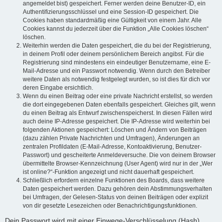
angemeldet bist) gespeichert. Ferner werden deine Benutzer-ID, ein
Authentifizierungsschlüssel und eine Session-ID gespeichert. Die
Cookies haben standardmäßig eine Gültigkeit von einem Jahr. Alle
Cookies kannst du jederzeit über die Funktion „Alle Cookies löschen“
löschen.
Weiterhin werden die Daten gespeichert, die du bei der Registrierung,
in deinem Profil oder deinem persönlichem Bereich angibst. Für die
Registrierung sind mindestens ein eindeutiger Benutzername, eine E-
Mail-Adresse und ein Passwort notwendig. Wenn durch den Betreiber
weitere Daten als notwendig festgelegt wurden, so ist dies für dich vor
deren Eingabe ersichtlich.
Wenn du einen Beitrag oder eine private Nachricht erstellst, so werden
die dort eingegebenen Daten ebenfalls gespeichert. Gleiches gilt, wenn
du einen Beitrag als Entwurf zwischenspeicherst. In diesen Fällen wird
auch deine IP-Adresse gespeichert. Die IP-Adresse wird weiterhin bei
folgenden Aktionen gespeichert: Löschen und Ändern von Beiträgen
(dazu zählen Private Nachrichten und Umfragen), Änderungen an
zentralen Profildaten (E-Mail-Adresse, Kontoaktivierung, Benutzer-
Passwort) und gescheiterte Anmeldeversuche. Die von deinem Browser
übermittelte Browser-Kennzeichnung (User Agent) wird nur in der „Wer
ist online?“-Funktion angezeigt und nicht dauerhaft gespeichert.
Schließlich erfordern einzelne Funktionen des Boards, dass weitere
Daten gespeichert werden. Dazu gehören dein Abstimmungsverhalten
bei Umfragen, der Gelesen-Status von deinen Beiträgen oder explizit
von dir gesetzte Lesezeichen oder Benachrichtigungsfunktionen.
Dein Passwort wird mit einer Einwege-Verschlüsselung (Hash)