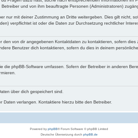
n du Fragen dazu hast, suche nach entsprechenden Informationen im Fo
n Betreiber und von ihm beauftragte Personen (Administratoren) zugäng
r nur mit deiner Zustimmung an Dritte weitergeben. Dies gilt nicht, s
n) verpflichtet ist oder die Daten zur Durchsetzung rechtlicher Interes
er den von dir angegebenen Kontaktdaten zu kontaktieren, sofern dies 
andere Benutzer dich kontaktieren, sofern du dies in deinem persönliche
, die die phpBB-Software umfassen. Sofern der Betreiber in anderen Be
ormieren.
 Daten über dich gespeichert sind.
 Daten verlangen. Kontaktiere hierzu bitte den Betreiber.
Powered by
phpBB
® Forum Software © phpBB Limited
Deutsche Übersetzung durch
phpBB.de