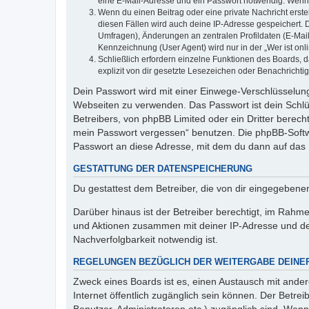
eine E-Mail-Adresse und ein Passwort notwendig. Wenn du
Wenn du einen Beitrag oder eine private Nachricht erste
diesen Fällen wird auch deine IP-Adresse gespeichert. 
Umfragen), Änderungen an zentralen Profildaten (E-Mai
Kennzeichnung (User Agent) wird nur in der „Wer ist onl
Schließlich erfordern einzelne Funktionen des Boards,
explizit von dir gesetzte Lesezeichen oder Benachrichti
Dein Passwort wird mit einer Einwege-Verschlüsselung 
Webseiten zu verwenden. Das Passwort ist dein Schlü
Betreibers, von phpBB Limited oder ein Dritter berec
mein Passwort vergessen“ benutzen. Die phpBB-Softw
Passwort an diese Adresse, mit dem du dann auf das 
GESTATTUNG DER DATENSPEICHERUNG
Du gestattest dem Betreiber, die von dir eingegeben
Darüber hinaus ist der Betreiber berechtigt, im Rahm
und Aktionen zusammen mit deiner IP-Adresse und de
Nachverfolgbarkeit notwendig ist.
REGELUNGEN BEZÜGLICH DER WEITERGABE DEINE
Zweck eines Boards ist es, einen Austausch mit andere
Internet öffentlich zugänglich sein können. Der Betrei