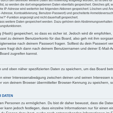
rch den Betreiber weitere Daten als notwendig festgelegt wurden, so ist dies für 
llst, so werden die dort eingegebenen Daten ebenfalls gespeichert. Gleiches gilt, 
Die IP-Adresse wird weiterhin bei folgenden Aktionen gespeichert: Löschen und Än
l-Adresse, Kontoaktivierung, Benutzer-Passwort) und gescheiterte Anmeldeversuch
ine?“-Funktion angezeigt und nicht dauerhaft gespeichert.
 dass weitere Daten gespeichert werden. Dazu gehören dein Abstimmungsverhalten
gungsfunktionen.
(Hash) gespeichert, so dass es sicher ist. Jedoch wird dir empfohlen, 
ssel zu deinem Benutzerkonto für das Board, also geh mit ihm sorgsam
htigterweise nach deinem Passwort fragen. Solltest du dein Passwort v
are fragt dich dann nach deinem Benutzernamen und deiner E-Mail-Ad
Board zugreifen kannst.
en und oben näher spezifizierten Daten zu speichern, um das Board bet
en einer Interessenabwägung zwischen deinen und seinen Interessen sow
r von deinem Browser übermittelter Browser-Kennung zu speichern, so
R DATEN
n Personen zu ermöglichen. Du bist dir daher bewusst, dass die Daten d
ber kann jedoch festlegen, dass einzelne Informationen nur für einen ei