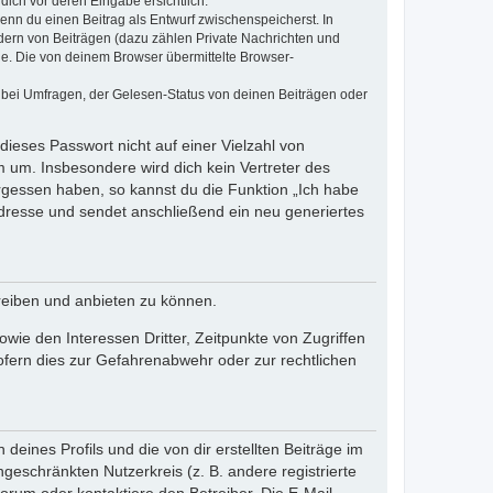
dich vor deren Eingabe ersichtlich.
wenn du einen Beitrag als Entwurf zwischenspeicherst. In
dern von Beiträgen (dazu zählen Private Nachrichten und
e. Die von deinem Browser übermittelte Browser-
 bei Umfragen, der Gelesen-Status von deinen Beiträgen oder
dieses Passwort nicht auf einer Vielzahl von
 um. Insbesondere wird dich kein Vertreter des
ergessen haben, so kannst du die Funktion „Ich habe
resse und sendet anschließend ein neu generiertes
reiben und anbieten zu können.
ie den Interessen Dritter, Zeitpunkte von Zugriffen
fern dies zur Gefahrenabwehr oder zur rechtlichen
eines Profils und die von dir erstellten Beiträge im
ngeschränkten Nutzerkreis (z. B. andere registrierte