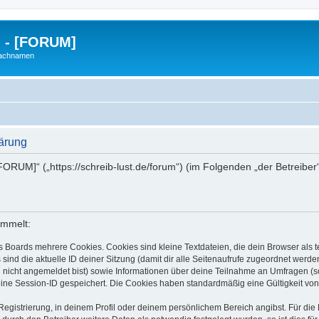
g - [FORUM]
Nachnamen
lärung
- [FORUM]“ („https://schreib-lust.de/forum“) (im Folgenden „der Betreib
ammelt:
s Boards mehrere Cookies. Cookies sind kleine Textdateien, die dein Browser als
 sind die aktuelle ID deiner Sitzung (damit dir alle Seitenaufrufe zugeordnet werd
u nicht angemeldet bist) sowie Informationen über deine Teilnahme an Umfragen (s
eine Session-ID gespeichert. Die Cookies haben standardmäßig eine Gültigkeit von 
Registrierung, in deinem Profil oder deinem persönlichem Bereich angibst. Für di