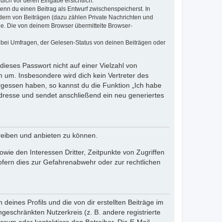
dich vor deren Eingabe ersichtlich.
wenn du einen Beitrag als Entwurf zwischenspeicherst. In
dern von Beiträgen (dazu zählen Private Nachrichten und
e. Die von deinem Browser übermittelte Browser-
 bei Umfragen, der Gelesen-Status von deinen Beiträgen oder
dieses Passwort nicht auf einer Vielzahl von
 um. Insbesondere wird dich kein Vertreter des
ergessen haben, so kannst du die Funktion „Ich habe
resse und sendet anschließend ein neu generiertes
reiben und anbieten zu können.
ie den Interessen Dritter, Zeitpunkte von Zugriffen
fern dies zur Gefahrenabwehr oder zur rechtlichen
eines Profils und die von dir erstellten Beiträge im
ngeschränkten Nutzerkreis (z. B. andere registrierte