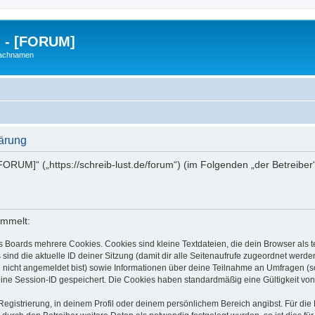
g - [FORUM]
Nachnamen
lärung
- [FORUM]“ („https://schreib-lust.de/forum“) (im Folgenden „der Betreib
ammelt:
s Boards mehrere Cookies. Cookies sind kleine Textdateien, die dein Browser als
 sind die aktuelle ID deiner Sitzung (damit dir alle Seitenaufrufe zugeordnet werd
u nicht angemeldet bist) sowie Informationen über deine Teilnahme an Umfragen (s
eine Session-ID gespeichert. Die Cookies haben standardmäßig eine Gültigkeit von 
Registrierung, in deinem Profil oder deinem persönlichem Bereich angibst. Für di