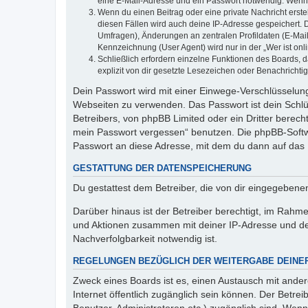
eine E-Mail-Adresse und ein Passwort notwendig. Wenn du
Wenn du einen Beitrag oder eine private Nachricht erste
diesen Fällen wird auch deine IP-Adresse gespeichert. 
Umfragen), Änderungen an zentralen Profildaten (E-Mai
Kennzeichnung (User Agent) wird nur in der „Wer ist onl
Schließlich erfordern einzelne Funktionen des Boards,
explizit von dir gesetzte Lesezeichen oder Benachrichti
Dein Passwort wird mit einer Einwege-Verschlüsselung 
Webseiten zu verwenden. Das Passwort ist dein Schlü
Betreibers, von phpBB Limited oder ein Dritter berec
mein Passwort vergessen“ benutzen. Die phpBB-Softw
Passwort an diese Adresse, mit dem du dann auf das 
GESTATTUNG DER DATENSPEICHERUNG
Du gestattest dem Betreiber, die von dir eingegeben
Darüber hinaus ist der Betreiber berechtigt, im Rahm
und Aktionen zusammen mit deiner IP-Adresse und de
Nachverfolgbarkeit notwendig ist.
REGELUNGEN BEZÜGLICH DER WEITERGABE DEINE
Zweck eines Boards ist es, einen Austausch mit andere
Internet öffentlich zugänglich sein können. Der Betrei