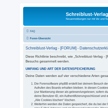
Schreiblust-Verla
Neuanmeldungen nur mit Vor und 
FAQ
Foren-Übersicht
Schreiblust-Verlag - [FORUM] - Datenschutzerk
Diese Richtlinie beschreibt, wie „Schreiblust-Verlag 
Besuchs gesammelt werden.
UMFANG UND ART DER DATENSPEICHERUNG
Deine Daten werden auf vier verschiedene Arten ges
Die Forensoftware phpBB erstellt bei deinem Besuch de
Aufrufen des Boards erhalten bleiben. In diesen Cookies
(zur Markierung dieser als gelesen/ungelesen; sofern d
deine Benutzer-ID, ein Authentifizierungsschlüssel und 
„Alle Cookies löschen“ löschen.
Weiterhin werden die Daten gespeichert, die du bei der 