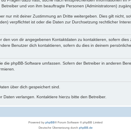
n du Fragen dazu hast, suche nach entsprechenden Informationen im Fo
n Betreiber und von ihm beauftragte Personen (Administratoren) zugäng
r nur mit deiner Zustimmung an Dritte weitergeben. Dies gilt nicht, s
n) verpflichtet ist oder die Daten zur Durchsetzung rechtlicher Interes
er den von dir angegebenen Kontaktdaten zu kontaktieren, sofern dies 
andere Benutzer dich kontaktieren, sofern du dies in deinem persönliche
, die die phpBB-Software umfassen. Sofern der Betreiber in anderen Be
ormieren.
 Daten über dich gespeichert sind.
 Daten verlangen. Kontaktiere hierzu bitte den Betreiber.
Powered by
phpBB
® Forum Software © phpBB Limited
Deutsche Übersetzung durch
phpBB.de