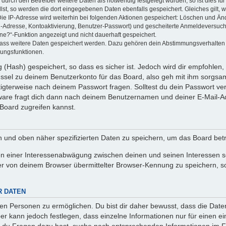
rch den Betreiber weitere Daten als notwendig festgelegt wurden, so ist dies für 
llst, so werden die dort eingegebenen Daten ebenfalls gespeichert. Gleiches gilt, 
Die IP-Adresse wird weiterhin bei folgenden Aktionen gespeichert: Löschen und Än
l-Adresse, Kontoaktivierung, Benutzer-Passwort) und gescheiterte Anmeldeversuch
ine?“-Funktion angezeigt und nicht dauerhaft gespeichert.
 dass weitere Daten gespeichert werden. Dazu gehören dein Abstimmungsverhalten
gungsfunktionen.
(Hash) gespeichert, so dass es sicher ist. Jedoch wird dir empfohlen, 
ssel zu deinem Benutzerkonto für das Board, also geh mit ihm sorgsam
htigterweise nach deinem Passwort fragen. Solltest du dein Passwort v
are fragt dich dann nach deinem Benutzernamen und deiner E-Mail-Ad
Board zugreifen kannst.
en und oben näher spezifizierten Daten zu speichern, um das Board bet
en einer Interessenabwägung zwischen deinen und seinen Interessen sow
r von deinem Browser übermittelter Browser-Kennung zu speichern, so
R DATEN
n Personen zu ermöglichen. Du bist dir daher bewusst, dass die Daten d
ber kann jedoch festlegen, dass einzelne Informationen nur für einen ei