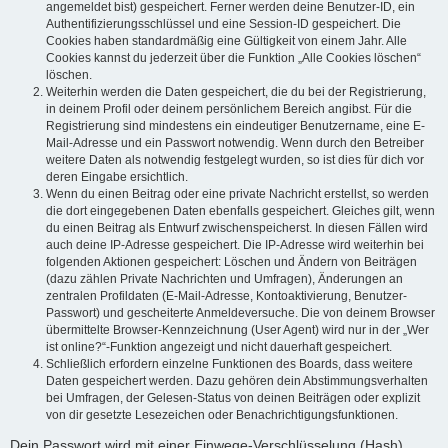
angemeldet bist) gespeichert. Ferner werden deine Benutzer-ID, ein
Authentifizierungsschlüssel und eine Session-ID gespeichert. Die
Cookies haben standardmäßig eine Gültigkeit von einem Jahr. Alle
Cookies kannst du jederzeit über die Funktion „Alle Cookies löschen“
löschen.
Weiterhin werden die Daten gespeichert, die du bei der Registrierung,
in deinem Profil oder deinem persönlichem Bereich angibst. Für die
Registrierung sind mindestens ein eindeutiger Benutzername, eine E-
Mail-Adresse und ein Passwort notwendig. Wenn durch den Betreiber
weitere Daten als notwendig festgelegt wurden, so ist dies für dich vor
deren Eingabe ersichtlich.
Wenn du einen Beitrag oder eine private Nachricht erstellst, so werden
die dort eingegebenen Daten ebenfalls gespeichert. Gleiches gilt, wenn
du einen Beitrag als Entwurf zwischenspeicherst. In diesen Fällen wird
auch deine IP-Adresse gespeichert. Die IP-Adresse wird weiterhin bei
folgenden Aktionen gespeichert: Löschen und Ändern von Beiträgen
(dazu zählen Private Nachrichten und Umfragen), Änderungen an
zentralen Profildaten (E-Mail-Adresse, Kontoaktivierung, Benutzer-
Passwort) und gescheiterte Anmeldeversuche. Die von deinem Browser
übermittelte Browser-Kennzeichnung (User Agent) wird nur in der „Wer
ist online?“-Funktion angezeigt und nicht dauerhaft gespeichert.
Schließlich erfordern einzelne Funktionen des Boards, dass weitere
Daten gespeichert werden. Dazu gehören dein Abstimmungsverhalten
bei Umfragen, der Gelesen-Status von deinen Beiträgen oder explizit
von dir gesetzte Lesezeichen oder Benachrichtigungsfunktionen.
Dein Passwort wird mit einer Einwege-Verschlüsselung (Hash)