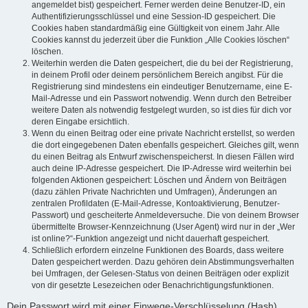
angemeldet bist) gespeichert. Ferner werden deine Benutzer-ID, ein
Authentifizierungsschlüssel und eine Session-ID gespeichert. Die
Cookies haben standardmäßig eine Gültigkeit von einem Jahr. Alle
Cookies kannst du jederzeit über die Funktion „Alle Cookies löschen“
löschen.
Weiterhin werden die Daten gespeichert, die du bei der Registrierung,
in deinem Profil oder deinem persönlichem Bereich angibst. Für die
Registrierung sind mindestens ein eindeutiger Benutzername, eine E-
Mail-Adresse und ein Passwort notwendig. Wenn durch den Betreiber
weitere Daten als notwendig festgelegt wurden, so ist dies für dich vor
deren Eingabe ersichtlich.
Wenn du einen Beitrag oder eine private Nachricht erstellst, so werden
die dort eingegebenen Daten ebenfalls gespeichert. Gleiches gilt, wenn
du einen Beitrag als Entwurf zwischenspeicherst. In diesen Fällen wird
auch deine IP-Adresse gespeichert. Die IP-Adresse wird weiterhin bei
folgenden Aktionen gespeichert: Löschen und Ändern von Beiträgen
(dazu zählen Private Nachrichten und Umfragen), Änderungen an
zentralen Profildaten (E-Mail-Adresse, Kontoaktivierung, Benutzer-
Passwort) und gescheiterte Anmeldeversuche. Die von deinem Browser
übermittelte Browser-Kennzeichnung (User Agent) wird nur in der „Wer
ist online?“-Funktion angezeigt und nicht dauerhaft gespeichert.
Schließlich erfordern einzelne Funktionen des Boards, dass weitere
Daten gespeichert werden. Dazu gehören dein Abstimmungsverhalten
bei Umfragen, der Gelesen-Status von deinen Beiträgen oder explizit
von dir gesetzte Lesezeichen oder Benachrichtigungsfunktionen.
Dein Passwort wird mit einer Einwege-Verschlüsselung (Hash)