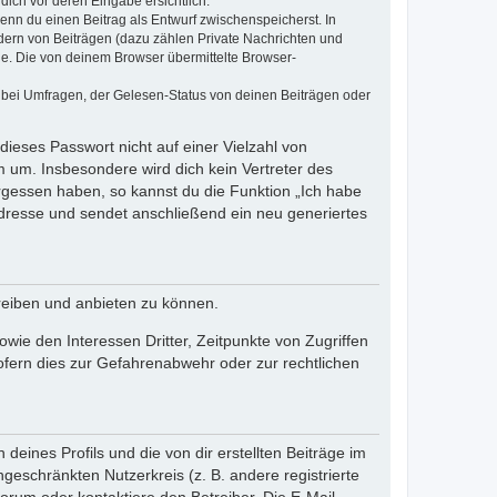
dich vor deren Eingabe ersichtlich.
wenn du einen Beitrag als Entwurf zwischenspeicherst. In
dern von Beiträgen (dazu zählen Private Nachrichten und
e. Die von deinem Browser übermittelte Browser-
 bei Umfragen, der Gelesen-Status von deinen Beiträgen oder
dieses Passwort nicht auf einer Vielzahl von
 um. Insbesondere wird dich kein Vertreter des
ergessen haben, so kannst du die Funktion „Ich habe
resse und sendet anschließend ein neu generiertes
reiben und anbieten zu können.
ie den Interessen Dritter, Zeitpunkte von Zugriffen
fern dies zur Gefahrenabwehr oder zur rechtlichen
eines Profils und die von dir erstellten Beiträge im
ngeschränkten Nutzerkreis (z. B. andere registrierte