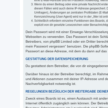
eine E-Mail-Adresse und ein Passwort notwendig. Wenn du
Wenn du einen Beitrag oder eine private Nachricht erste
diesen Fällen wird auch deine IP-Adresse gespeichert. 
Umfragen), Änderungen an zentralen Profildaten (E-Mai
Kennzeichnung (User Agent) wird nur in der „Wer ist onl
Schließlich erfordern einzelne Funktionen des Boards,
explizit von dir gesetzte Lesezeichen oder Benachrichti
Dein Passwort wird mit einer Einwege-Verschlüsselung 
Webseiten zu verwenden. Das Passwort ist dein Schlü
Betreibers, von phpBB Limited oder ein Dritter berec
mein Passwort vergessen“ benutzen. Die phpBB-Softw
Passwort an diese Adresse, mit dem du dann auf das 
GESTATTUNG DER DATENSPEICHERUNG
Du gestattest dem Betreiber, die von dir eingegeben
Darüber hinaus ist der Betreiber berechtigt, im Rahm
und Aktionen zusammen mit deiner IP-Adresse und de
Nachverfolgbarkeit notwendig ist.
REGELUNGEN BEZÜGLICH DER WEITERGABE DEINE
Zweck eines Boards ist es, einen Austausch mit andere
Internet öffentlich zugänglich sein können. Der Betrei