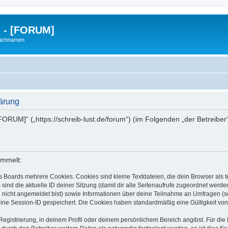
g - [FORUM]
Nachnamen
lärung
- [FORUM]“ („https://schreib-lust.de/forum“) (im Folgenden „der Betreib
ammelt:
s Boards mehrere Cookies. Cookies sind kleine Textdateien, die dein Browser als
 sind die aktuelle ID deiner Sitzung (damit dir alle Seitenaufrufe zugeordnet werd
u nicht angemeldet bist) sowie Informationen über deine Teilnahme an Umfragen (s
eine Session-ID gespeichert. Die Cookies haben standardmäßig eine Gültigkeit von 
Registrierung, in deinem Profil oder deinem persönlichem Bereich angibst. Für di