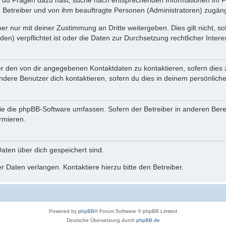
n du Fragen dazu hast, suche nach entsprechenden Informationen im Fo
n Betreiber und von ihm beauftragte Personen (Administratoren) zugäng
r nur mit deiner Zustimmung an Dritte weitergeben. Dies gilt nicht, s
n) verpflichtet ist oder die Daten zur Durchsetzung rechtlicher Interes
er den von dir angegebenen Kontaktdaten zu kontaktieren, sofern dies 
andere Benutzer dich kontaktieren, sofern du dies in deinem persönliche
, die die phpBB-Software umfassen. Sofern der Betreiber in anderen Be
ormieren.
 Daten über dich gespeichert sind.
 Daten verlangen. Kontaktiere hierzu bitte den Betreiber.
Powered by
phpBB
® Forum Software © phpBB Limited
Deutsche Übersetzung durch
phpBB.de