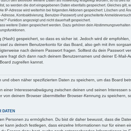
rch den Betreiber weitere Daten als notwendig festgelegt wurden, so ist dies für 
llst, so werden die dort eingegebenen Daten ebenfalls gespeichert. Gleiches gilt, 
Die IP-Adresse wird weiterhin bei folgenden Aktionen gespeichert: Löschen und Än
l-Adresse, Kontoaktivierung, Benutzer-Passwort) und gescheiterte Anmeldeversuch
ine?“-Funktion angezeigt und nicht dauerhaft gespeichert.
 dass weitere Daten gespeichert werden. Dazu gehören dein Abstimmungsverhalten
gungsfunktionen.
(Hash) gespeichert, so dass es sicher ist. Jedoch wird dir empfohlen, 
ssel zu deinem Benutzerkonto für das Board, also geh mit ihm sorgsam
htigterweise nach deinem Passwort fragen. Solltest du dein Passwort v
are fragt dich dann nach deinem Benutzernamen und deiner E-Mail-Ad
Board zugreifen kannst.
en und oben näher spezifizierten Daten zu speichern, um das Board bet
en einer Interessenabwägung zwischen deinen und seinen Interessen sow
r von deinem Browser übermittelter Browser-Kennung zu speichern, so
R DATEN
n Personen zu ermöglichen. Du bist dir daher bewusst, dass die Daten d
ber kann jedoch festlegen, dass einzelne Informationen nur für einen ei