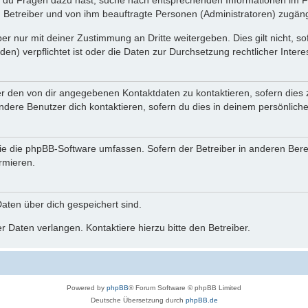
n du Fragen dazu hast, suche nach entsprechenden Informationen im Fo
n Betreiber und von ihm beauftragte Personen (Administratoren) zugäng
r nur mit deiner Zustimmung an Dritte weitergeben. Dies gilt nicht, s
n) verpflichtet ist oder die Daten zur Durchsetzung rechtlicher Interes
er den von dir angegebenen Kontaktdaten zu kontaktieren, sofern dies 
andere Benutzer dich kontaktieren, sofern du dies in deinem persönliche
, die die phpBB-Software umfassen. Sofern der Betreiber in anderen Be
ormieren.
 Daten über dich gespeichert sind.
 Daten verlangen. Kontaktiere hierzu bitte den Betreiber.
Powered by
phpBB
® Forum Software © phpBB Limited
Deutsche Übersetzung durch
phpBB.de