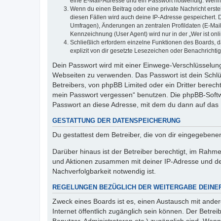
eine E-Mail-Adresse und ein Passwort notwendig. Wenn du
Wenn du einen Beitrag oder eine private Nachricht erste
diesen Fällen wird auch deine IP-Adresse gespeichert. 
Umfragen), Änderungen an zentralen Profildaten (E-Mai
Kennzeichnung (User Agent) wird nur in der „Wer ist onl
Schließlich erfordern einzelne Funktionen des Boards,
explizit von dir gesetzte Lesezeichen oder Benachrichti
Dein Passwort wird mit einer Einwege-Verschlüsselung 
Webseiten zu verwenden. Das Passwort ist dein Schlü
Betreibers, von phpBB Limited oder ein Dritter berec
mein Passwort vergessen“ benutzen. Die phpBB-Softw
Passwort an diese Adresse, mit dem du dann auf das 
GESTATTUNG DER DATENSPEICHERUNG
Du gestattest dem Betreiber, die von dir eingegeben
Darüber hinaus ist der Betreiber berechtigt, im Rahm
und Aktionen zusammen mit deiner IP-Adresse und de
Nachverfolgbarkeit notwendig ist.
REGELUNGEN BEZÜGLICH DER WEITERGABE DEINE
Zweck eines Boards ist es, einen Austausch mit andere
Internet öffentlich zugänglich sein können. Der Betrei