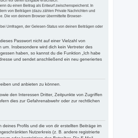
dich vor deren Eingabe ersichtlich.
wenn du einen Beitrag als Entwurf zwischenspeicherst. In
dern von Beiträgen (dazu zählen Private Nachrichten und
e. Die von deinem Browser übermittelte Browser-
 bei Umfragen, der Gelesen-Status von deinen Beiträgen oder
dieses Passwort nicht auf einer Vielzahl von
 um. Insbesondere wird dich kein Vertreter des
ergessen haben, so kannst du die Funktion „Ich habe
resse und sendet anschließend ein neu generiertes
reiben und anbieten zu können.
ie den Interessen Dritter, Zeitpunkte von Zugriffen
fern dies zur Gefahrenabwehr oder zur rechtlichen
eines Profils und die von dir erstellten Beiträge im
ngeschränkten Nutzerkreis (z. B. andere registrierte