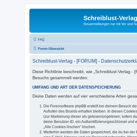
Schreiblust-Verla
Neuanmeldungen nur mit Vor und 
FAQ
Foren-Übersicht
Schreiblust-Verlag - [FORUM] - Datenschutzerk
Diese Richtlinie beschreibt, wie „Schreiblust-Verlag 
Besuchs gesammelt werden.
UMFANG UND ART DER DATENSPEICHERUNG
Deine Daten werden auf vier verschiedene Arten ges
Die Forensoftware phpBB erstellt bei deinem Besuch de
Aufrufen des Boards erhalten bleiben. In diesen Cookies
(zur Markierung dieser als gelesen/ungelesen; sofern d
deine Benutzer-ID, ein Authentifizierungsschlüssel und 
„Alle Cookies löschen“ löschen.
Weiterhin werden die Daten gespeichert, die du bei der 