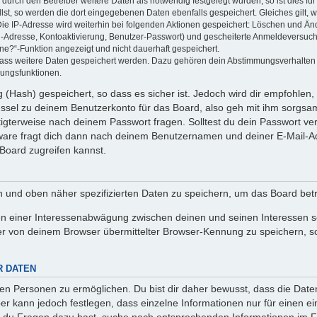
rch den Betreiber weitere Daten als notwendig festgelegt wurden, so ist dies für 
llst, so werden die dort eingegebenen Daten ebenfalls gespeichert. Gleiches gilt, 
Die IP-Adresse wird weiterhin bei folgenden Aktionen gespeichert: Löschen und Än
l-Adresse, Kontoaktivierung, Benutzer-Passwort) und gescheiterte Anmeldeversuch
ine?“-Funktion angezeigt und nicht dauerhaft gespeichert.
 dass weitere Daten gespeichert werden. Dazu gehören dein Abstimmungsverhalten
gungsfunktionen.
(Hash) gespeichert, so dass es sicher ist. Jedoch wird dir empfohlen, 
ssel zu deinem Benutzerkonto für das Board, also geh mit ihm sorgsam
htigterweise nach deinem Passwort fragen. Solltest du dein Passwort v
are fragt dich dann nach deinem Benutzernamen und deiner E-Mail-Ad
Board zugreifen kannst.
en und oben näher spezifizierten Daten zu speichern, um das Board bet
en einer Interessenabwägung zwischen deinen und seinen Interessen sow
r von deinem Browser übermittelter Browser-Kennung zu speichern, so
R DATEN
n Personen zu ermöglichen. Du bist dir daher bewusst, dass die Daten d
ber kann jedoch festlegen, dass einzelne Informationen nur für einen ei