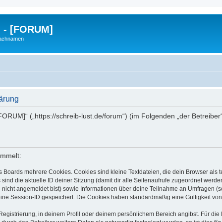
g - [FORUM]
Nachnamen
lärung
- [FORUM]“ („https://schreib-lust.de/forum“) (im Folgenden „der Betreib
ammelt:
s Boards mehrere Cookies. Cookies sind kleine Textdateien, die dein Browser als
 sind die aktuelle ID deiner Sitzung (damit dir alle Seitenaufrufe zugeordnet werd
u nicht angemeldet bist) sowie Informationen über deine Teilnahme an Umfragen (s
eine Session-ID gespeichert. Die Cookies haben standardmäßig eine Gültigkeit von 
Registrierung, in deinem Profil oder deinem persönlichem Bereich angibst. Für di