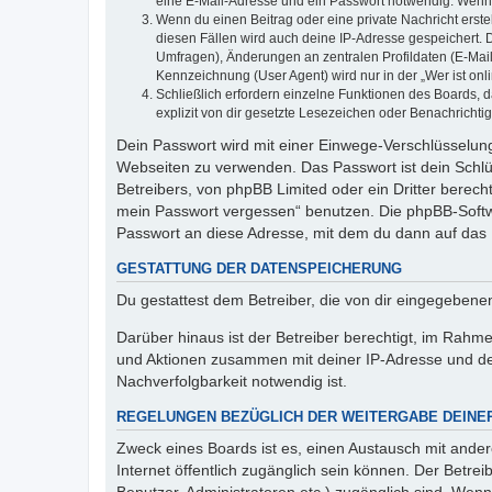
eine E-Mail-Adresse und ein Passwort notwendig. Wenn du
Wenn du einen Beitrag oder eine private Nachricht erste
diesen Fällen wird auch deine IP-Adresse gespeichert. 
Umfragen), Änderungen an zentralen Profildaten (E-Mai
Kennzeichnung (User Agent) wird nur in der „Wer ist onl
Schließlich erfordern einzelne Funktionen des Boards,
explizit von dir gesetzte Lesezeichen oder Benachrichti
Dein Passwort wird mit einer Einwege-Verschlüsselung 
Webseiten zu verwenden. Das Passwort ist dein Schlü
Betreibers, von phpBB Limited oder ein Dritter berec
mein Passwort vergessen“ benutzen. Die phpBB-Softw
Passwort an diese Adresse, mit dem du dann auf das 
GESTATTUNG DER DATENSPEICHERUNG
Du gestattest dem Betreiber, die von dir eingegeben
Darüber hinaus ist der Betreiber berechtigt, im Rahm
und Aktionen zusammen mit deiner IP-Adresse und de
Nachverfolgbarkeit notwendig ist.
REGELUNGEN BEZÜGLICH DER WEITERGABE DEINE
Zweck eines Boards ist es, einen Austausch mit andere
Internet öffentlich zugänglich sein können. Der Betrei