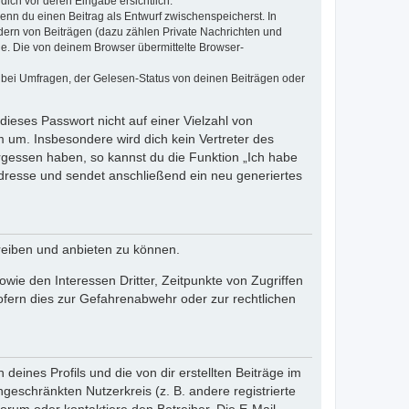
dich vor deren Eingabe ersichtlich.
wenn du einen Beitrag als Entwurf zwischenspeicherst. In
dern von Beiträgen (dazu zählen Private Nachrichten und
e. Die von deinem Browser übermittelte Browser-
 bei Umfragen, der Gelesen-Status von deinen Beiträgen oder
dieses Passwort nicht auf einer Vielzahl von
 um. Insbesondere wird dich kein Vertreter des
ergessen haben, so kannst du die Funktion „Ich habe
resse und sendet anschließend ein neu generiertes
reiben und anbieten zu können.
ie den Interessen Dritter, Zeitpunkte von Zugriffen
fern dies zur Gefahrenabwehr oder zur rechtlichen
eines Profils und die von dir erstellten Beiträge im
ngeschränkten Nutzerkreis (z. B. andere registrierte