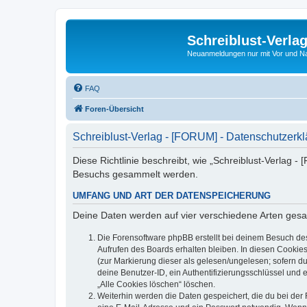
Schreiblust-Verla
Neuanmeldungen nur mit Vor und 
FAQ
Foren-Übersicht
Schreiblust-Verlag - [FORUM] - Datenschutzerk
Diese Richtlinie beschreibt, wie „Schreiblust-Verlag 
Besuchs gesammelt werden.
UMFANG UND ART DER DATENSPEICHERUNG
Deine Daten werden auf vier verschiedene Arten ges
Die Forensoftware phpBB erstellt bei deinem Besuch de
Aufrufen des Boards erhalten bleiben. In diesen Cookies
(zur Markierung dieser als gelesen/ungelesen; sofern d
deine Benutzer-ID, ein Authentifizierungsschlüssel und 
„Alle Cookies löschen“ löschen.
Weiterhin werden die Daten gespeichert, die du bei der 