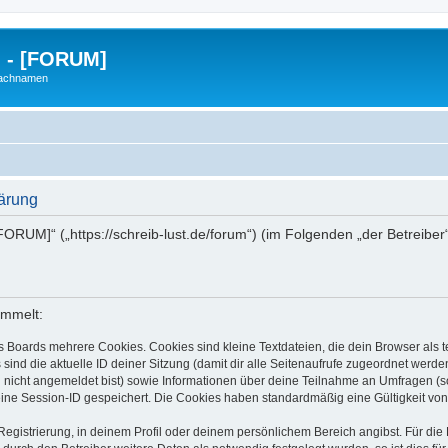
g - [FORUM]
Nachnamen
lärung
- [FORUM]“ („https://schreib-lust.de/forum“) (im Folgenden „der Betreib
ammelt:
s Boards mehrere Cookies. Cookies sind kleine Textdateien, die dein Browser als
 sind die aktuelle ID deiner Sitzung (damit dir alle Seitenaufrufe zugeordnet werd
u nicht angemeldet bist) sowie Informationen über deine Teilnahme an Umfragen (s
eine Session-ID gespeichert. Die Cookies haben standardmäßig eine Gültigkeit von 
Registrierung, in deinem Profil oder deinem persönlichem Bereich angibst. Für di