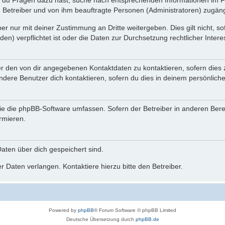
n du Fragen dazu hast, suche nach entsprechenden Informationen im Fo
n Betreiber und von ihm beauftragte Personen (Administratoren) zugäng
r nur mit deiner Zustimmung an Dritte weitergeben. Dies gilt nicht, s
n) verpflichtet ist oder die Daten zur Durchsetzung rechtlicher Interes
er den von dir angegebenen Kontaktdaten zu kontaktieren, sofern dies 
andere Benutzer dich kontaktieren, sofern du dies in deinem persönliche
, die die phpBB-Software umfassen. Sofern der Betreiber in anderen Be
ormieren.
 Daten über dich gespeichert sind.
 Daten verlangen. Kontaktiere hierzu bitte den Betreiber.
Powered by
phpBB
® Forum Software © phpBB Limited
Deutsche Übersetzung durch
phpBB.de