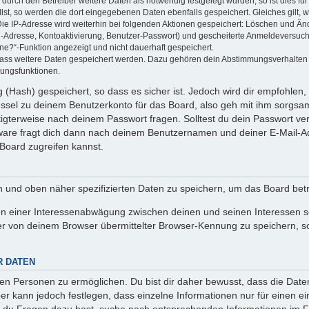
rch den Betreiber weitere Daten als notwendig festgelegt wurden, so ist dies für 
llst, so werden die dort eingegebenen Daten ebenfalls gespeichert. Gleiches gilt, 
Die IP-Adresse wird weiterhin bei folgenden Aktionen gespeichert: Löschen und Än
l-Adresse, Kontoaktivierung, Benutzer-Passwort) und gescheiterte Anmeldeversuch
ine?“-Funktion angezeigt und nicht dauerhaft gespeichert.
 dass weitere Daten gespeichert werden. Dazu gehören dein Abstimmungsverhalten
gungsfunktionen.
(Hash) gespeichert, so dass es sicher ist. Jedoch wird dir empfohlen, 
ssel zu deinem Benutzerkonto für das Board, also geh mit ihm sorgsam
htigterweise nach deinem Passwort fragen. Solltest du dein Passwort v
are fragt dich dann nach deinem Benutzernamen und deiner E-Mail-Ad
Board zugreifen kannst.
en und oben näher spezifizierten Daten zu speichern, um das Board bet
en einer Interessenabwägung zwischen deinen und seinen Interessen sow
r von deinem Browser übermittelter Browser-Kennung zu speichern, so
R DATEN
n Personen zu ermöglichen. Du bist dir daher bewusst, dass die Daten d
ber kann jedoch festlegen, dass einzelne Informationen nur für einen ei