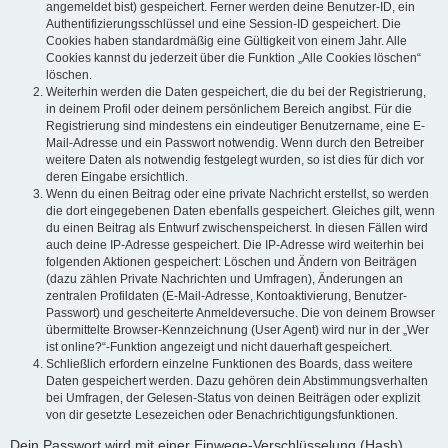
angemeldet bist) gespeichert. Ferner werden deine Benutzer-ID, ein
Authentifizierungsschlüssel und eine Session-ID gespeichert. Die
Cookies haben standardmäßig eine Gültigkeit von einem Jahr. Alle
Cookies kannst du jederzeit über die Funktion „Alle Cookies löschen“
löschen.
Weiterhin werden die Daten gespeichert, die du bei der Registrierung,
in deinem Profil oder deinem persönlichem Bereich angibst. Für die
Registrierung sind mindestens ein eindeutiger Benutzername, eine E-
Mail-Adresse und ein Passwort notwendig. Wenn durch den Betreiber
weitere Daten als notwendig festgelegt wurden, so ist dies für dich vor
deren Eingabe ersichtlich.
Wenn du einen Beitrag oder eine private Nachricht erstellst, so werden
die dort eingegebenen Daten ebenfalls gespeichert. Gleiches gilt, wenn
du einen Beitrag als Entwurf zwischenspeicherst. In diesen Fällen wird
auch deine IP-Adresse gespeichert. Die IP-Adresse wird weiterhin bei
folgenden Aktionen gespeichert: Löschen und Ändern von Beiträgen
(dazu zählen Private Nachrichten und Umfragen), Änderungen an
zentralen Profildaten (E-Mail-Adresse, Kontoaktivierung, Benutzer-
Passwort) und gescheiterte Anmeldeversuche. Die von deinem Browser
übermittelte Browser-Kennzeichnung (User Agent) wird nur in der „Wer
ist online?“-Funktion angezeigt und nicht dauerhaft gespeichert.
Schließlich erfordern einzelne Funktionen des Boards, dass weitere
Daten gespeichert werden. Dazu gehören dein Abstimmungsverhalten
bei Umfragen, der Gelesen-Status von deinen Beiträgen oder explizit
von dir gesetzte Lesezeichen oder Benachrichtigungsfunktionen.
Dein Passwort wird mit einer Einwege-Verschlüsselung (Hash)