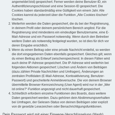
angemeldet bist) gespeichert. Ferner werden deine Benutzer-ID, ein
Authentifizierungsschlüssel und eine Session-ID gespeichert. Die
Cookies haben standardmäßig eine Gültigkeit von einem Jahr. Alle
Cookies kannst du jederzeit über die Funktion „Alle Cookies löschen“
löschen.
Weiterhin werden die Daten gespeichert, die du bei der Registrierung,
in deinem Profil oder deinem persönlichem Bereich angibst. Für die
Registrierung sind mindestens ein eindeutiger Benutzername, eine E-
Mail-Adresse und ein Passwort notwendig. Wenn durch den Betreiber
weitere Daten als notwendig festgelegt wurden, so ist dies für dich vor
deren Eingabe ersichtlich.
Wenn du einen Beitrag oder eine private Nachricht erstellst, so werden
die dort eingegebenen Daten ebenfalls gespeichert. Gleiches gilt, wenn
du einen Beitrag als Entwurf zwischenspeicherst. In diesen Fällen wird
auch deine IP-Adresse gespeichert. Die IP-Adresse wird weiterhin bei
folgenden Aktionen gespeichert: Löschen und Ändern von Beiträgen
(dazu zählen Private Nachrichten und Umfragen), Änderungen an
zentralen Profildaten (E-Mail-Adresse, Kontoaktivierung, Benutzer-
Passwort) und gescheiterte Anmeldeversuche. Die von deinem Browser
übermittelte Browser-Kennzeichnung (User Agent) wird nur in der „Wer
ist online?“-Funktion angezeigt und nicht dauerhaft gespeichert.
Schließlich erfordern einzelne Funktionen des Boards, dass weitere
Daten gespeichert werden. Dazu gehören dein Abstimmungsverhalten
bei Umfragen, der Gelesen-Status von deinen Beiträgen oder explizit
von dir gesetzte Lesezeichen oder Benachrichtigungsfunktionen.
Dein Passwort wird mit einer Einwege-Verschlüsselung (Hash)