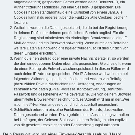
angemeldet bist) gespeichert. Ferner werden deine Benutzer-ID, ein
Authentifizierungsschlüssel und eine Session-ID gespeichert. Die
Cookies haben standardmäßig eine Gültigkeit von einem Jahr. Alle
Cookies kannst du jederzeit über die Funktion „Alle Cookies löschen“
löschen.
Weiterhin werden die Daten gespeichert, die du bei der Registrierung,
in deinem Profil oder deinem persönlichem Bereich angibst. Für die
Registrierung sind mindestens ein eindeutiger Benutzername, eine E-
Mail-Adresse und ein Passwort notwendig. Wenn durch den Betreiber
weitere Daten als notwendig festgelegt wurden, so ist dies für dich vor
deren Eingabe ersichtlich.
Wenn du einen Beitrag oder eine private Nachricht erstellst, so werden
die dort eingegebenen Daten ebenfalls gespeichert. Gleiches gilt, wenn
du einen Beitrag als Entwurf zwischenspeicherst. In diesen Fällen wird
auch deine IP-Adresse gespeichert. Die IP-Adresse wird weiterhin bei
folgenden Aktionen gespeichert: Löschen und Ändern von Beiträgen
(dazu zählen Private Nachrichten und Umfragen), Änderungen an
zentralen Profildaten (E-Mail-Adresse, Kontoaktivierung, Benutzer-
Passwort) und gescheiterte Anmeldeversuche. Die von deinem Browser
übermittelte Browser-Kennzeichnung (User Agent) wird nur in der „Wer
ist online?“-Funktion angezeigt und nicht dauerhaft gespeichert.
Schließlich erfordern einzelne Funktionen des Boards, dass weitere
Daten gespeichert werden. Dazu gehören dein Abstimmungsverhalten
bei Umfragen, der Gelesen-Status von deinen Beiträgen oder explizit
von dir gesetzte Lesezeichen oder Benachrichtigungsfunktionen.
Dein Passwort wird mit einer Einwege-Verschlüsselung (Hash)