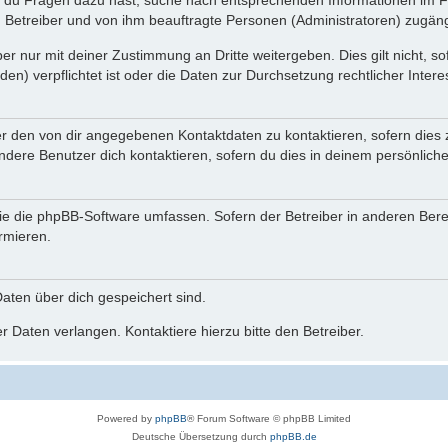
n du Fragen dazu hast, suche nach entsprechenden Informationen im Fo
n Betreiber und von ihm beauftragte Personen (Administratoren) zugäng
r nur mit deiner Zustimmung an Dritte weitergeben. Dies gilt nicht, s
n) verpflichtet ist oder die Daten zur Durchsetzung rechtlicher Interes
er den von dir angegebenen Kontaktdaten zu kontaktieren, sofern dies 
andere Benutzer dich kontaktieren, sofern du dies in deinem persönliche
, die die phpBB-Software umfassen. Sofern der Betreiber in anderen Be
ormieren.
 Daten über dich gespeichert sind.
 Daten verlangen. Kontaktiere hierzu bitte den Betreiber.
Powered by
phpBB
® Forum Software © phpBB Limited
Deutsche Übersetzung durch
phpBB.de