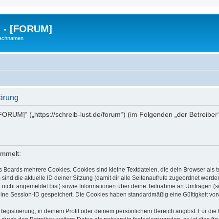
g - [FORUM]
Nachnamen
lärung
- [FORUM]“ („https://schreib-lust.de/forum“) (im Folgenden „der Betreib
ammelt:
s Boards mehrere Cookies. Cookies sind kleine Textdateien, die dein Browser als
 sind die aktuelle ID deiner Sitzung (damit dir alle Seitenaufrufe zugeordnet werd
u nicht angemeldet bist) sowie Informationen über deine Teilnahme an Umfragen (s
eine Session-ID gespeichert. Die Cookies haben standardmäßig eine Gültigkeit von 
Registrierung, in deinem Profil oder deinem persönlichem Bereich angibst. Für di