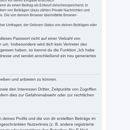
dich vor deren Eingabe ersichtlich.
wenn du einen Beitrag als Entwurf zwischenspeicherst. In
dern von Beiträgen (dazu zählen Private Nachrichten und
e. Die von deinem Browser übermittelte Browser-
 bei Umfragen, der Gelesen-Status von deinen Beiträgen oder
dieses Passwort nicht auf einer Vielzahl von
 um. Insbesondere wird dich kein Vertreter des
ergessen haben, so kannst du die Funktion „Ich habe
resse und sendet anschließend ein neu generiertes
reiben und anbieten zu können.
ie den Interessen Dritter, Zeitpunkte von Zugriffen
fern dies zur Gefahrenabwehr oder zur rechtlichen
eines Profils und die von dir erstellten Beiträge im
ngeschränkten Nutzerkreis (z. B. andere registrierte