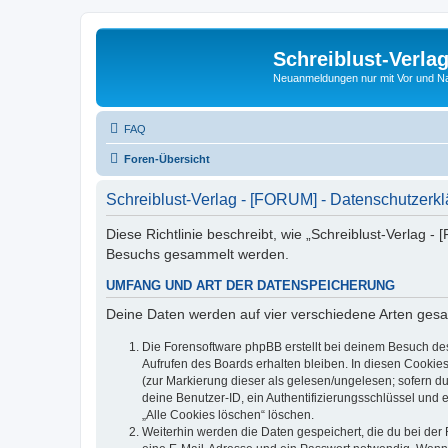
Schreiblust-Verla
Neuanmeldungen nur mit Vor und 
FAQ
Foren-Übersicht
Schreiblust-Verlag - [FORUM] - Datenschutzerk
Diese Richtlinie beschreibt, wie „Schreiblust-Verlag 
Besuchs gesammelt werden.
UMFANG UND ART DER DATENSPEICHERUNG
Deine Daten werden auf vier verschiedene Arten ges
Die Forensoftware phpBB erstellt bei deinem Besuch de
Aufrufen des Boards erhalten bleiben. In diesen Cookies
(zur Markierung dieser als gelesen/ungelesen; sofern d
deine Benutzer-ID, ein Authentifizierungsschlüssel und 
„Alle Cookies löschen“ löschen.
Weiterhin werden die Daten gespeichert, die du bei der 