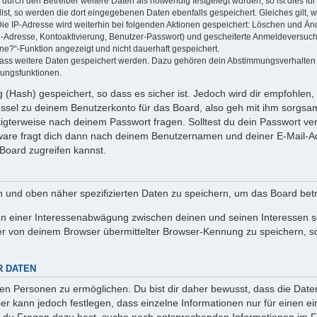
rch den Betreiber weitere Daten als notwendig festgelegt wurden, so ist dies für 
llst, so werden die dort eingegebenen Daten ebenfalls gespeichert. Gleiches gilt, 
Die IP-Adresse wird weiterhin bei folgenden Aktionen gespeichert: Löschen und Än
l-Adresse, Kontoaktivierung, Benutzer-Passwort) und gescheiterte Anmeldeversuch
ine?“-Funktion angezeigt und nicht dauerhaft gespeichert.
 dass weitere Daten gespeichert werden. Dazu gehören dein Abstimmungsverhalten
gungsfunktionen.
(Hash) gespeichert, so dass es sicher ist. Jedoch wird dir empfohlen, 
ssel zu deinem Benutzerkonto für das Board, also geh mit ihm sorgsam
htigterweise nach deinem Passwort fragen. Solltest du dein Passwort v
are fragt dich dann nach deinem Benutzernamen und deiner E-Mail-Ad
Board zugreifen kannst.
en und oben näher spezifizierten Daten zu speichern, um das Board bet
en einer Interessenabwägung zwischen deinen und seinen Interessen sow
r von deinem Browser übermittelter Browser-Kennung zu speichern, so
R DATEN
n Personen zu ermöglichen. Du bist dir daher bewusst, dass die Daten d
ber kann jedoch festlegen, dass einzelne Informationen nur für einen ei