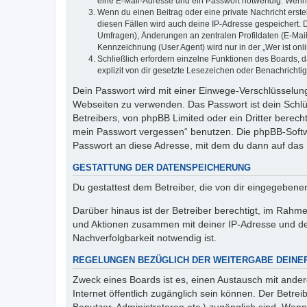
eine E-Mail-Adresse und ein Passwort notwendig. Wenn du
Wenn du einen Beitrag oder eine private Nachricht erste
diesen Fällen wird auch deine IP-Adresse gespeichert. 
Umfragen), Änderungen an zentralen Profildaten (E-Mai
Kennzeichnung (User Agent) wird nur in der „Wer ist onl
Schließlich erfordern einzelne Funktionen des Boards,
explizit von dir gesetzte Lesezeichen oder Benachrichti
Dein Passwort wird mit einer Einwege-Verschlüsselung 
Webseiten zu verwenden. Das Passwort ist dein Schlü
Betreibers, von phpBB Limited oder ein Dritter berec
mein Passwort vergessen“ benutzen. Die phpBB-Softw
Passwort an diese Adresse, mit dem du dann auf das 
GESTATTUNG DER DATENSPEICHERUNG
Du gestattest dem Betreiber, die von dir eingegeben
Darüber hinaus ist der Betreiber berechtigt, im Rahm
und Aktionen zusammen mit deiner IP-Adresse und de
Nachverfolgbarkeit notwendig ist.
REGELUNGEN BEZÜGLICH DER WEITERGABE DEINE
Zweck eines Boards ist es, einen Austausch mit andere
Internet öffentlich zugänglich sein können. Der Betrei