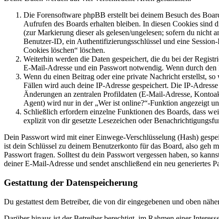
Die Forensoftware phpBB erstellt bei deinem Besuch des Board
Aufrufen des Boards erhalten bleiben. In diesen Cookies sind d
(zur Markierung dieser als gelesen/ungelesen; sofern du nicht 
Benutzer-ID, ein Authentifizierungsschlüssel und eine Session-
Cookies löschen“ löschen.
Weiterhin werden die Daten gespeichert, die du bei der Registr
E-Mail-Adresse und ein Passwort notwendig. Wenn durch den Bet
Wenn du einen Beitrag oder eine private Nachricht erstellst, so
Fällen wird auch deine IP-Adresse gespeichert. Die IP-Adress
Änderungen an zentralen Profildaten (E-Mail-Adresse, Kontoa
Agent) wird nur in der „Wer ist online?“-Funktion angezeigt un
Schließlich erfordern einzelne Funktionen des Boards, dass w
explizit von dir gesetzte Lesezeichen oder Benachrichtigungsfu
Dein Passwort wird mit einer Einwege-Verschlüsselung (Hash) gespeich
ist dein Schlüssel zu deinem Benutzerkonto für das Board, also geh m
Passwort fragen. Solltest du dein Passwort vergessen haben, so kan
deiner E-Mail-Adresse und sendet anschließend ein neu generiertes P
Gestattung der Datenspeicherung
Du gestattest dem Betreiber, die von dir eingegebenen und oben nähe
Darüber hinaus ist der Betreiber berechtigt, im Rahmen einer Intere