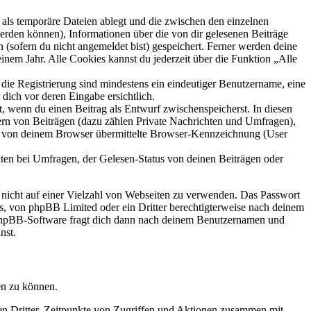
als temporäre Dateien ablegt und die zwischen den einzelnen
 werden können), Informationen über die von dir gelesenen Beiträge
 (sofern du nicht angemeldet bist) gespeichert. Ferner werden deine
inem Jahr. Alle Cookies kannst du jederzeit über die Funktion „Alle
 die Registrierung sind mindestens ein eindeutiger Benutzername, eine
dich vor deren Eingabe ersichtlich.
lt, wenn du einen Beitrag als Entwurf zwischenspeicherst. In diesen
ern von Beiträgen (dazu zählen Private Nachrichten und Umfragen),
ie von deinem Browser übermittelte Browser-Kennzeichnung (User
ten bei Umfragen, der Gelesen-Status von deinen Beiträgen oder
t nicht auf einer Vielzahl von Webseiten zu verwenden. Das Passwort
rs, von phpBB Limited oder ein Dritter berechtigterweise nach deinem
e phpBB-Software fragt dich dann nach deinem Benutzernamen und
nst.
en zu können.
sen Dritter, Zeitpunkte von Zugriffen und Aktionen zusammen mit