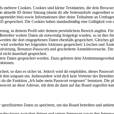
s mehrere Cookies. Cookies sind kleine Textdateien, die dein Browser 
ie aktuelle ID deiner Sitzung (damit dir alle Seitenaufrufe zugeordnet
angemeldet bist) sowie Informationen über deine Teilnahme an Umfragen
ID gespeichert. Die Cookies haben standardmäßig eine Gültigkeit von e
ierung, in deinem Profil oder deinem persönlichem Bereich angibst. Für
reiber weitere Daten als notwendig festgelegt wurden, so ist dies für 
 werden die dort eingegebenen Daten ebenfalls gespeichert. Gleiches gi
e wird weiterhin bei folgenden Aktionen gespeichert: Löschen und Änd
ktivierung, Benutzer-Passwort) und gescheiterte Anmeldeversuche. D
d nicht dauerhaft gespeichert.
eitere Daten gespeichert werden. Dazu gehören dein Abstimmungsverhal
nktionen.
ert, so dass es sicher ist. Jedoch wird dir empfohlen, dieses Passwor
it ihm sorgsam um. Insbesondere wird dich kein Vertreter des Betreibe
nst du die Funktion „Ich habe mein Passwort vergessen“ benutzen. Di
asswort an diese Adresse, mit dem du dann auf das Board zugreifen kan
r spezifizierten Daten zu speichern, um das Board betreiben und anbiet
ssenabwägung zwischen deinen und seinen Interessen sowie den Interes