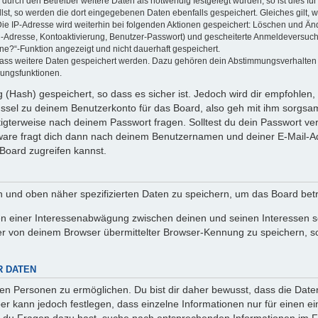
rch den Betreiber weitere Daten als notwendig festgelegt wurden, so ist dies für 
llst, so werden die dort eingegebenen Daten ebenfalls gespeichert. Gleiches gilt, 
Die IP-Adresse wird weiterhin bei folgenden Aktionen gespeichert: Löschen und Än
l-Adresse, Kontoaktivierung, Benutzer-Passwort) und gescheiterte Anmeldeversuch
ine?“-Funktion angezeigt und nicht dauerhaft gespeichert.
 dass weitere Daten gespeichert werden. Dazu gehören dein Abstimmungsverhalten
gungsfunktionen.
(Hash) gespeichert, so dass es sicher ist. Jedoch wird dir empfohlen, 
ssel zu deinem Benutzerkonto für das Board, also geh mit ihm sorgsam
htigterweise nach deinem Passwort fragen. Solltest du dein Passwort v
are fragt dich dann nach deinem Benutzernamen und deiner E-Mail-Ad
Board zugreifen kannst.
en und oben näher spezifizierten Daten zu speichern, um das Board bet
en einer Interessenabwägung zwischen deinen und seinen Interessen sow
r von deinem Browser übermittelter Browser-Kennung zu speichern, so
R DATEN
n Personen zu ermöglichen. Du bist dir daher bewusst, dass die Daten d
ber kann jedoch festlegen, dass einzelne Informationen nur für einen ei