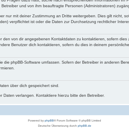
n du Fragen dazu hast, suche nach entsprechenden Informationen im Fo
n Betreiber und von ihm beauftragte Personen (Administratoren) zugäng
r nur mit deiner Zustimmung an Dritte weitergeben. Dies gilt nicht, s
n) verpflichtet ist oder die Daten zur Durchsetzung rechtlicher Interes
er den von dir angegebenen Kontaktdaten zu kontaktieren, sofern dies 
andere Benutzer dich kontaktieren, sofern du dies in deinem persönliche
, die die phpBB-Software umfassen. Sofern der Betreiber in anderen Be
ormieren.
 Daten über dich gespeichert sind.
 Daten verlangen. Kontaktiere hierzu bitte den Betreiber.
Powered by
phpBB
® Forum Software © phpBB Limited
Deutsche Übersetzung durch
phpBB.de