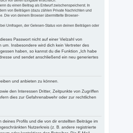
dich vor deren Eingabe ersichtlich.
wenn du einen Beitrag als Entwurf zwischenspeicherst. In
dern von Beiträgen (dazu zählen Private Nachrichten und
e. Die von deinem Browser übermittelte Browser-
 bei Umfragen, der Gelesen-Status von deinen Beiträgen oder
dieses Passwort nicht auf einer Vielzahl von
 um. Insbesondere wird dich kein Vertreter des
ergessen haben, so kannst du die Funktion „Ich habe
resse und sendet anschließend ein neu generiertes
reiben und anbieten zu können.
ie den Interessen Dritter, Zeitpunkte von Zugriffen
fern dies zur Gefahrenabwehr oder zur rechtlichen
eines Profils und die von dir erstellten Beiträge im
ngeschränkten Nutzerkreis (z. B. andere registrierte