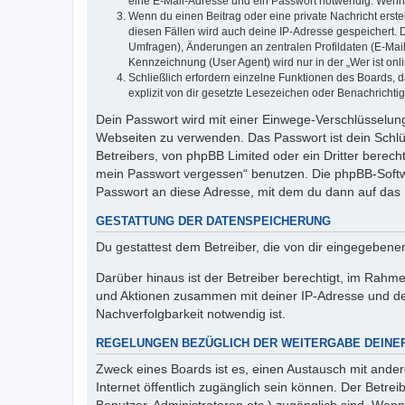
eine E-Mail-Adresse und ein Passwort notwendig. Wenn du
Wenn du einen Beitrag oder eine private Nachricht erste
diesen Fällen wird auch deine IP-Adresse gespeichert. 
Umfragen), Änderungen an zentralen Profildaten (E-Mai
Kennzeichnung (User Agent) wird nur in der „Wer ist onl
Schließlich erfordern einzelne Funktionen des Boards,
explizit von dir gesetzte Lesezeichen oder Benachrichti
Dein Passwort wird mit einer Einwege-Verschlüsselung 
Webseiten zu verwenden. Das Passwort ist dein Schlü
Betreibers, von phpBB Limited oder ein Dritter berec
mein Passwort vergessen“ benutzen. Die phpBB-Softw
Passwort an diese Adresse, mit dem du dann auf das 
GESTATTUNG DER DATENSPEICHERUNG
Du gestattest dem Betreiber, die von dir eingegeben
Darüber hinaus ist der Betreiber berechtigt, im Rahm
und Aktionen zusammen mit deiner IP-Adresse und de
Nachverfolgbarkeit notwendig ist.
REGELUNGEN BEZÜGLICH DER WEITERGABE DEINE
Zweck eines Boards ist es, einen Austausch mit andere
Internet öffentlich zugänglich sein können. Der Betrei