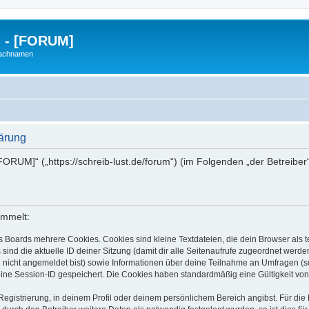
g - [FORUM]
Nachnamen
lärung
- [FORUM]“ („https://schreib-lust.de/forum“) (im Folgenden „der Betreib
ammelt:
s Boards mehrere Cookies. Cookies sind kleine Textdateien, die dein Browser als
 sind die aktuelle ID deiner Sitzung (damit dir alle Seitenaufrufe zugeordnet werd
u nicht angemeldet bist) sowie Informationen über deine Teilnahme an Umfragen (s
eine Session-ID gespeichert. Die Cookies haben standardmäßig eine Gültigkeit von 
Registrierung, in deinem Profil oder deinem persönlichem Bereich angibst. Für di