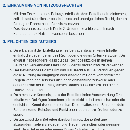
2. EINRÄUMUNG VON NUTZUNGSRECHTEN
Mit dem Erstellen eines Beitrags erteilst du dem Betreiber ein einfaches,
zeitlich und räumlich unbeschränktes und unentgeltliches Recht, deinen
Beitrag im Rahmen des Boards zu nutzen.
Das Nutzungsrecht nach Punkt 2, Unterpunkt a bleibt auch nach
Kündigung des Nutzungsvertrages bestehen.
3. PFLICHTEN DES NUTZERS
Du erklärst mit der Erstellung eines Beitrags, dass er keine Inhalte
enthält, die gegen geltendes Recht oder die guten Sitten verstoßen. Du
erklärst insbesondere, dass du das Recht besitzt, die in deinen
Beiträgen verwendeten Links und Bilder zu setzen bzw. zu verwenden.
Der Betreiber des Boards übt das Hausrecht aus. Bei Verstößen gegen
diese Nutzungsbedingungen oder anderer im Board veröffentlichten
Regeln kann der Betreiber dich nach Abmahnung zeitweise oder
dauerhaft von der Nutzung dieses Boards ausschließen und dir ein
Hausverbot erteilen.
Du nimmst zur Kenntnis, dass der Betreiber keine Verantwortung für die
Inhalte von Beiträgen übernimmt, die er nicht selbst erstellt hat oder die
er nicht zur Kenntnis genommen hat. Du gestattest dem Betreiber, dein
Benutzerkonto, Beiträge und Funktionen jederzeit zu löschen oder zu
sperren.
Du gestattest dem Betreiber darüber hinaus, deine Beiträge
abzuändern, sofern sie gegen o. g. Regeln verstoßen oder geeignet
sind, dem Betreiber oder einem Dritten Schaden zuzufügen.