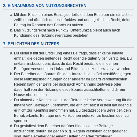
2. EINRÄUMUNG VON NUTZUNGSRECHTEN
Mit dem Erstellen eines Beitrags erteilst du dem Betreiber ein einfaches,
zeitlich und räumlich unbeschränktes und unentgeltliches Recht, deinen
Beitrag im Rahmen des Boards zu nutzen.
Das Nutzungsrecht nach Punkt 2, Unterpunkt a bleibt auch nach
Kündigung des Nutzungsvertrages bestehen.
3. PFLICHTEN DES NUTZERS
Du erklärst mit der Erstellung eines Beitrags, dass er keine Inhalte
enthält, die gegen geltendes Recht oder die guten Sitten verstoßen. Du
erklärst insbesondere, dass du das Recht besitzt, die in deinen
Beiträgen verwendeten Links und Bilder zu setzen bzw. zu verwenden.
Der Betreiber des Boards übt das Hausrecht aus. Bei Verstößen gegen
diese Nutzungsbedingungen oder anderer im Board veröffentlichten
Regeln kann der Betreiber dich nach Abmahnung zeitweise oder
dauerhaft von der Nutzung dieses Boards ausschließen und dir ein
Hausverbot erteilen.
Du nimmst zur Kenntnis, dass der Betreiber keine Verantwortung für die
Inhalte von Beiträgen übernimmt, die er nicht selbst erstellt hat oder die
er nicht zur Kenntnis genommen hat. Du gestattest dem Betreiber, dein
Benutzerkonto, Beiträge und Funktionen jederzeit zu löschen oder zu
sperren.
Du gestattest dem Betreiber darüber hinaus, deine Beiträge
abzuändern, sofern sie gegen o. g. Regeln verstoßen oder geeignet
sind, dem Betreiber oder einem Dritten Schaden zuzufügen.