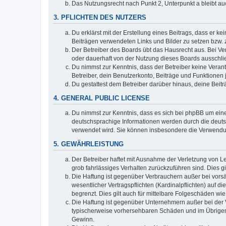
Das Nutzungsrecht nach Punkt 2, Unterpunkt a bleibt 
3. PFLICHTEN DES NUTZERS
Du erklärst mit der Erstellung eines Beitrags, dass er ke
Beiträgen verwendeten Links und Bilder zu setzen bzw.
Der Betreiber des Boards übt das Hausrecht aus. Bei V
oder dauerhaft von der Nutzung dieses Boards ausschlie
Du nimmst zur Kenntnis, dass der Betreiber keine Verantw
Betreiber, dein Benutzerkonto, Beiträge und Funktionen 
Du gestattest dem Betreiber darüber hinaus, deine Beit
4. GENERAL PUBLIC LICENSE
Du nimmst zur Kenntnis, dass es sich bei phpBB um eine
deutschsprachige Informationen werden durch die deuts
verwendet wird. Sie können insbesondere die Verwendun
5. GEWÄHRLEISTUNG
Der Betreiber haftet mit Ausnahme der Verletzung von Le
grob fahrlässiges Verhalten zurückzuführen sind. Dies 
Die Haftung ist gegenüber Verbrauchern außer bei vors
wesentlicher Vertragspflichten (Kardinalpflichten) auf
begrenzt. Dies gilt auch für mittelbare Folgeschäden 
Die Haftung ist gegenüber Unternehmern außer bei der V
typischerweise vorhersehbaren Schäden und im Übrigen 
Gewinn.