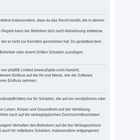
erklärst insbesondere, dass du das Recht besitzt, die in deinen
n Regeln kann der Betreiber dich nach Abmahnung zeitweise
er die er nicht zur Kenntnis genommen hat. Du gestattest dem
 Betreiber oder einem Dritten Schaden zuzufügen.
re von phpBB Limited (www.phpbb.com) handelt;
inen Einfluss auf die Art und Weise, wie die Software
oren Einfluss nehmen.
inalpflichten) nur für Schäden, die auf ein vorsätzliches oder
von Leben, Körper und Gesundheit und der Verletzung
r Höhe nach auf die vertragstypischen Durchschnittsschäden
sigem Verhalten des Betreibers auf die bei Vertragsschluss
lt auch für mittelbare Schäden, insbesondere entgangenen