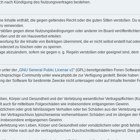
auch nach Kündigung des Nutzungsvertrages bestehen.
ine Inhalte enthält, die gegen geltendes Recht oder die guten Sitten verstoßen. Du 
 zu verwenden.
erstößen gegen diese Nutzungsbedingungen oder anderer im Board veröffentlichte
ßen und dir ein Hausverbot erteilen.
ortung für die Inhalte von Beiträgen übernimmt, die er nicht selbst erstellt hat od
jederzeit zu löschen oder zu sperren.
räge abzuändern, sofern sie gegen o. g. Regeln verstoßen oder geeignet sind, dem
 unter der „
GNU General Public License v2
“ (GPL) bereitgestellten Foren-Softwa
chsprachige Community unter www.phpbb.de zur Verfügung gestellt. Beide haben ke
g der Software für bestimmte Zwecke nicht untersagen oder auf Inhalte fremder F
ben, Körper und Gesundheit und der Verletzung wesentlicher Vertragspflichten (Kard
gilt auch für mittelbare Folgeschäden wie insbesondere entgangenen Gewinn.
ätzlichem oder grob fahrlässigem Verhalten oder bei Schäden aus der Verletzung 
 die bei Vertragsschluss typischerweise vorhersehbaren Schäden und im übrigen de
wie insbesondere entgangenen Gewinn.
erletzung von Leben, Körper und Gesundheit oder vorsätzlichem oder grob fahrläs
der Höhe nach auf die vertragstypischen Durchschnittsschäden begrenzt. Dies gi