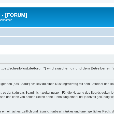
g - [FORUM]
Nachnamen
https://schreib-lust.de/forum“) wird zwischen dir und dem Betreiber ei
Folgenden „das Board“) schließt du einen Nutzungsvertrag mit dem Betreiber des Boa
 so darfst du das Board nicht weiter nutzen. Für die Nutzung des Boards gelten jew
sen und kann von beiden Seiten ohne Einhaltung einer Frist jederzeit gekündigt w
ber ein einfaches, zeitlich und räumlich unbeschränktes und unentgeltliches Recht