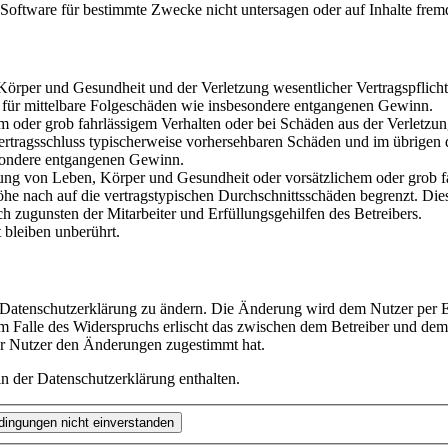
oftware für bestimmte Zwecke nicht untersagen oder auf Inhalte frem
rper und Gesundheit und der Verletzung wesentlicher Vertragspflichten
ch für mittelbare Folgeschäden wie insbesondere entgangenen Gewinn.
em oder grob fahrlässigem Verhalten oder bei Schäden aus der Verletz
i Vertragsschluss typischerweise vorhersehbaren Schäden und im übrigen
besondere entgangenen Gewinn.
ng von Leben, Körper und Gesundheit oder vorsätzlichem oder grob fah
e nach auf die vertragstypischen Durchschnittsschäden begrenzt. Dies
h zugunsten der Mitarbeiter und Erfüllungsgehilfen des Betreibers.
bleiben unberührt.
e Datenschutzerklärung zu ändern. Die Änderung wird dem Nutzer per E-
m Falle des Widerspruchs erlischt das zwischen dem Betreiber und dem 
er Nutzer den Änderungen zugestimmt hat.
n der Datenschutzerklärung enthalten.