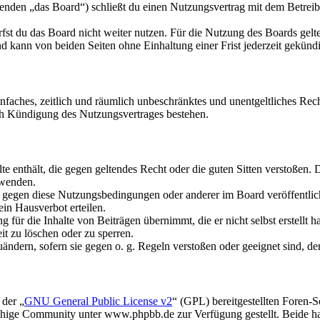
nden „das Board“) schließt du einen Nutzungsvertrag mit dem Betreibe
fst du das Board nicht weiter nutzen. Für die Nutzung des Boards gelten
 kann von beiden Seiten ohne Einhaltung einer Frist jederzeit gekünd
 einfaches, zeitlich und räumlich unbeschränktes und unentgeltliches R
ch Kündigung des Nutzungsvertrages bestehen.
alte enthält, die gegen geltendes Recht oder die guten Sitten verstoßen. 
rwenden.
n gegen diese Nutzungsbedingungen oder anderer im Board veröffentli
in Hausverbot erteilen.
für die Inhalte von Beiträgen übernimmt, die er nicht selbst erstellt 
it zu löschen oder zu sperren.
uändern, sofern sie gegen o. g. Regeln verstoßen oder geeignet sind, 
 der „
GNU General Public License v2
“ (GPL) bereitgestellten Foren
hige Community unter www.phpbb.de zur Verfügung gestellt. Beide hab