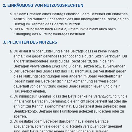
2. EINRÄUMUNG VON NUTZUNGSRECHTEN
Mit dem Erstellen eines Beitrags erteilst du dem Betreiber ein einfaches,
zeitlich und räumlich unbeschränktes und unentgeltliches Recht, deinen
Beitrag im Rahmen des Boards zu nutzen.
Das Nutzungsrecht nach Punkt 2, Unterpunkt a bleibt auch nach
Kündigung des Nutzungsvertrages bestehen.
3. PFLICHTEN DES NUTZERS
Du erklärst mit der Erstellung eines Beitrags, dass er keine Inhalte
enthält, die gegen geltendes Recht oder die guten Sitten verstoßen. Du
erklärst insbesondere, dass du das Recht besitzt, die in deinen
Beiträgen verwendeten Links und Bilder zu setzen bzw. zu verwenden.
Der Betreiber des Boards übt das Hausrecht aus. Bei Verstößen gegen
diese Nutzungsbedingungen oder anderer im Board veröffentlichten
Regeln kann der Betreiber dich nach Abmahnung zeitweise oder
dauerhaft von der Nutzung dieses Boards ausschließen und dir ein
Hausverbot erteilen.
Du nimmst zur Kenntnis, dass der Betreiber keine Verantwortung für die
Inhalte von Beiträgen übernimmt, die er nicht selbst erstellt hat oder die
er nicht zur Kenntnis genommen hat. Du gestattest dem Betreiber, dein
Benutzerkonto, Beiträge und Funktionen jederzeit zu löschen oder zu
sperren.
Du gestattest dem Betreiber darüber hinaus, deine Beiträge
abzuändern, sofern sie gegen o. g. Regeln verstoßen oder geeignet
sind, dem Betreiber oder einem Dritten Schaden zuzufügen.