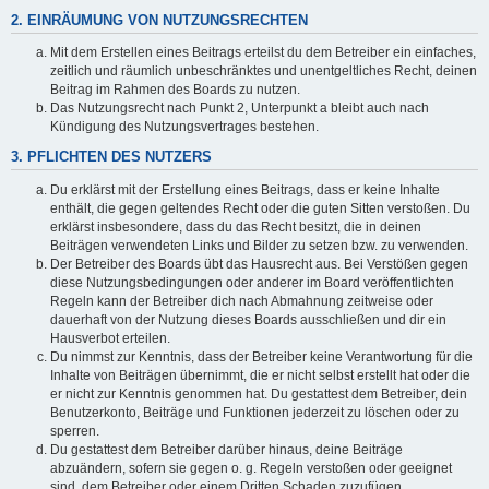
2. EINRÄUMUNG VON NUTZUNGSRECHTEN
Mit dem Erstellen eines Beitrags erteilst du dem Betreiber ein einfaches,
zeitlich und räumlich unbeschränktes und unentgeltliches Recht, deinen
Beitrag im Rahmen des Boards zu nutzen.
Das Nutzungsrecht nach Punkt 2, Unterpunkt a bleibt auch nach
Kündigung des Nutzungsvertrages bestehen.
3. PFLICHTEN DES NUTZERS
Du erklärst mit der Erstellung eines Beitrags, dass er keine Inhalte
enthält, die gegen geltendes Recht oder die guten Sitten verstoßen. Du
erklärst insbesondere, dass du das Recht besitzt, die in deinen
Beiträgen verwendeten Links und Bilder zu setzen bzw. zu verwenden.
Der Betreiber des Boards übt das Hausrecht aus. Bei Verstößen gegen
diese Nutzungsbedingungen oder anderer im Board veröffentlichten
Regeln kann der Betreiber dich nach Abmahnung zeitweise oder
dauerhaft von der Nutzung dieses Boards ausschließen und dir ein
Hausverbot erteilen.
Du nimmst zur Kenntnis, dass der Betreiber keine Verantwortung für die
Inhalte von Beiträgen übernimmt, die er nicht selbst erstellt hat oder die
er nicht zur Kenntnis genommen hat. Du gestattest dem Betreiber, dein
Benutzerkonto, Beiträge und Funktionen jederzeit zu löschen oder zu
sperren.
Du gestattest dem Betreiber darüber hinaus, deine Beiträge
abzuändern, sofern sie gegen o. g. Regeln verstoßen oder geeignet
sind, dem Betreiber oder einem Dritten Schaden zuzufügen.