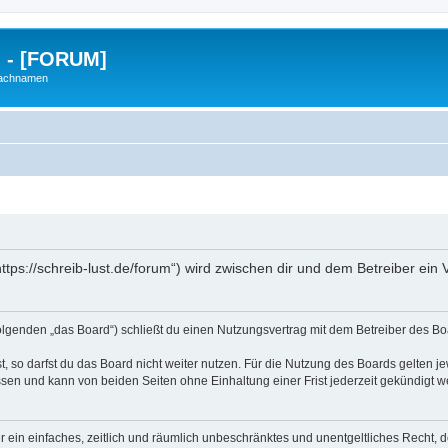
g - [FORUM]
Nachnamen
https://schreib-lust.de/forum“) wird zwischen dir und dem Betreiber ei
Folgenden „das Board“) schließt du einen Nutzungsvertrag mit dem Betreiber des Boa
 so darfst du das Board nicht weiter nutzen. Für die Nutzung des Boards gelten jew
sen und kann von beiden Seiten ohne Einhaltung einer Frist jederzeit gekündigt w
ber ein einfaches, zeitlich und räumlich unbeschränktes und unentgeltliches Recht