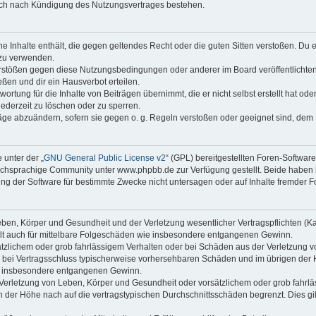
auch nach Kündigung des Nutzungsvertrages bestehen.
ine Inhalte enthält, die gegen geltendes Recht oder die guten Sitten verstoßen. Du 
 zu verwenden.
erstößen gegen diese Nutzungsbedingungen oder anderer im Board veröffentlichte
ßen und dir ein Hausverbot erteilen.
ortung für die Inhalte von Beiträgen übernimmt, die er nicht selbst erstellt hat od
jederzeit zu löschen oder zu sperren.
räge abzuändern, sofern sie gegen o. g. Regeln verstoßen oder geeignet sind, dem
 unter der „
GNU General Public License v2
“ (GPL) bereitgestellten Foren-Softwa
chsprachige Community unter www.phpbb.de zur Verfügung gestellt. Beide haben ke
g der Software für bestimmte Zwecke nicht untersagen oder auf Inhalte fremder F
ben, Körper und Gesundheit und der Verletzung wesentlicher Vertragspflichten (Kard
gilt auch für mittelbare Folgeschäden wie insbesondere entgangenen Gewinn.
ätzlichem oder grob fahrlässigem Verhalten oder bei Schäden aus der Verletzung 
 die bei Vertragsschluss typischerweise vorhersehbaren Schäden und im übrigen de
wie insbesondere entgangenen Gewinn.
erletzung von Leben, Körper und Gesundheit oder vorsätzlichem oder grob fahrläs
der Höhe nach auf die vertragstypischen Durchschnittsschäden begrenzt. Dies gi