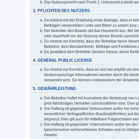
Das Nutzungsrecht nach Punkt 2, Unterpunkt a bleibt 
3. PFLICHTEN DES NUTZERS
Du erklärst mit der Erstellung eines Beitrags, dass er ke
Beiträgen verwendeten Links und Bilder zu setzen bzw.
Der Betreiber des Boards übt das Hausrecht aus. Bei V
oder dauerhaft von der Nutzung dieses Boards ausschlie
Du nimmst zur Kenntnis, dass der Betreiber keine Verantw
Betreiber, dein Benutzerkonto, Beiträge und Funktionen 
Du gestattest dem Betreiber darüber hinaus, deine Beit
4. GENERAL PUBLIC LICENSE
Du nimmst zur Kenntnis, dass es sich bei phpBB um eine
deutschsprachige Informationen werden durch die deuts
verwendet wird. Sie können insbesondere die Verwendun
5. GEWÄHRLEISTUNG
Der Betreiber haftet mit Ausnahme der Verletzung von Le
grob fahrlässiges Verhalten zurückzuführen sind. Dies 
Die Haftung ist gegenüber Verbrauchern außer bei vors
wesentlicher Vertragspflichten (Kardinalpflichten) auf
begrenzt. Dies gilt auch für mittelbare Folgeschäden 
Die Haftung ist gegenüber Unternehmern außer bei der V
typischerweise vorhersehbaren Schäden und im Übrigen 
Gewinn.