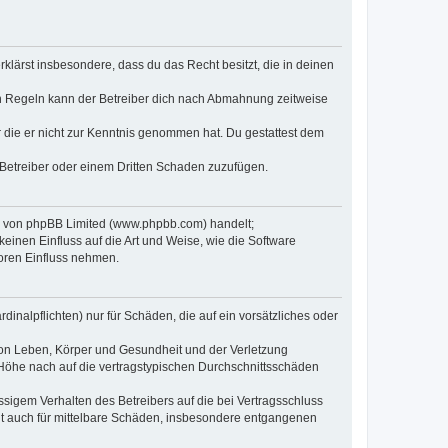
erklärst insbesondere, dass du das Recht besitzt, die in deinen
n Regeln kann der Betreiber dich nach Abmahnung zeitweise
er die er nicht zur Kenntnis genommen hat. Du gestattest dem
 Betreiber oder einem Dritten Schaden zuzufügen.
re von phpBB Limited (www.phpbb.com) handelt;
inen Einfluss auf die Art und Weise, wie die Software
oren Einfluss nehmen.
inalpflichten) nur für Schäden, die auf ein vorsätzliches oder
von Leben, Körper und Gesundheit und der Verletzung
r Höhe nach auf die vertragstypischen Durchschnittsschäden
sigem Verhalten des Betreibers auf die bei Vertragsschluss
lt auch für mittelbare Schäden, insbesondere entgangenen