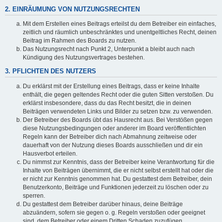
2. EINRÄUMUNG VON NUTZUNGSRECHTEN
Mit dem Erstellen eines Beitrags erteilst du dem Betreiber ein einfaches,
zeitlich und räumlich unbeschränktes und unentgeltliches Recht, deinen
Beitrag im Rahmen des Boards zu nutzen.
Das Nutzungsrecht nach Punkt 2, Unterpunkt a bleibt auch nach
Kündigung des Nutzungsvertrages bestehen.
3. PFLICHTEN DES NUTZERS
Du erklärst mit der Erstellung eines Beitrags, dass er keine Inhalte
enthält, die gegen geltendes Recht oder die guten Sitten verstoßen. Du
erklärst insbesondere, dass du das Recht besitzt, die in deinen
Beiträgen verwendeten Links und Bilder zu setzen bzw. zu verwenden.
Der Betreiber des Boards übt das Hausrecht aus. Bei Verstößen gegen
diese Nutzungsbedingungen oder anderer im Board veröffentlichten
Regeln kann der Betreiber dich nach Abmahnung zeitweise oder
dauerhaft von der Nutzung dieses Boards ausschließen und dir ein
Hausverbot erteilen.
Du nimmst zur Kenntnis, dass der Betreiber keine Verantwortung für die
Inhalte von Beiträgen übernimmt, die er nicht selbst erstellt hat oder die
er nicht zur Kenntnis genommen hat. Du gestattest dem Betreiber, dein
Benutzerkonto, Beiträge und Funktionen jederzeit zu löschen oder zu
sperren.
Du gestattest dem Betreiber darüber hinaus, deine Beiträge
abzuändern, sofern sie gegen o. g. Regeln verstoßen oder geeignet
sind, dem Betreiber oder einem Dritten Schaden zuzufügen.