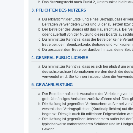
Das Nutzungsrecht nach Punkt 2, Unterpunkt a bleibt 
3. PFLICHTEN DES NUTZERS
Du erklärst mit der Erstellung eines Beitrags, dass er ke
Beiträgen verwendeten Links und Bilder zu setzen bzw.
Der Betreiber des Boards übt das Hausrecht aus. Bei V
oder dauerhaft von der Nutzung dieses Boards ausschlie
Du nimmst zur Kenntnis, dass der Betreiber keine Verantw
Betreiber, dein Benutzerkonto, Beiträge und Funktionen 
Du gestattest dem Betreiber darüber hinaus, deine Beit
4. GENERAL PUBLIC LICENSE
Du nimmst zur Kenntnis, dass es sich bei phpBB um eine
deutschsprachige Informationen werden durch die deuts
verwendet wird. Sie können insbesondere die Verwendun
5. GEWÄHRLEISTUNG
Der Betreiber haftet mit Ausnahme der Verletzung von Le
grob fahrlässiges Verhalten zurückzuführen sind. Dies 
Die Haftung ist gegenüber Verbrauchern außer bei vors
wesentlicher Vertragspflichten (Kardinalpflichten) auf
begrenzt. Dies gilt auch für mittelbare Folgeschäden 
Die Haftung ist gegenüber Unternehmern außer bei der V
typischerweise vorhersehbaren Schäden und im Übrigen 
Gewinn.