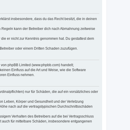
erklärst insbesondere, dass du das Recht besitzt, die in deinen
n Regeln kann der Betreiber dich nach Abmahnung zeitweise
er die er nicht zur Kenntnis genommen hat. Du gestattest dem
 Betreiber oder einem Dritten Schaden zuzufügen.
re von phpBB Limited (www.phpbb.com) handelt;
inen Einfluss auf die Art und Weise, wie die Software
oren Einfluss nehmen.
inalpflichten) nur für Schäden, die auf ein vorsätzliches oder
von Leben, Körper und Gesundheit und der Verletzung
r Höhe nach auf die vertragstypischen Durchschnittsschäden
sigem Verhalten des Betreibers auf die bei Vertragsschluss
lt auch für mittelbare Schäden, insbesondere entgangenen