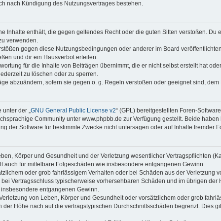
auch nach Kündigung des Nutzungsvertrages bestehen.
ine Inhalte enthält, die gegen geltendes Recht oder die guten Sitten verstoßen. Du 
 zu verwenden.
erstößen gegen diese Nutzungsbedingungen oder anderer im Board veröffentlichte
ßen und dir ein Hausverbot erteilen.
ortung für die Inhalte von Beiträgen übernimmt, die er nicht selbst erstellt hat od
jederzeit zu löschen oder zu sperren.
räge abzuändern, sofern sie gegen o. g. Regeln verstoßen oder geeignet sind, dem
 unter der „
GNU General Public License v2
“ (GPL) bereitgestellten Foren-Softwa
chsprachige Community unter www.phpbb.de zur Verfügung gestellt. Beide haben ke
g der Software für bestimmte Zwecke nicht untersagen oder auf Inhalte fremder F
ben, Körper und Gesundheit und der Verletzung wesentlicher Vertragspflichten (Kard
gilt auch für mittelbare Folgeschäden wie insbesondere entgangenen Gewinn.
ätzlichem oder grob fahrlässigem Verhalten oder bei Schäden aus der Verletzung 
 die bei Vertragsschluss typischerweise vorhersehbaren Schäden und im übrigen de
wie insbesondere entgangenen Gewinn.
erletzung von Leben, Körper und Gesundheit oder vorsätzlichem oder grob fahrläs
der Höhe nach auf die vertragstypischen Durchschnittsschäden begrenzt. Dies gi