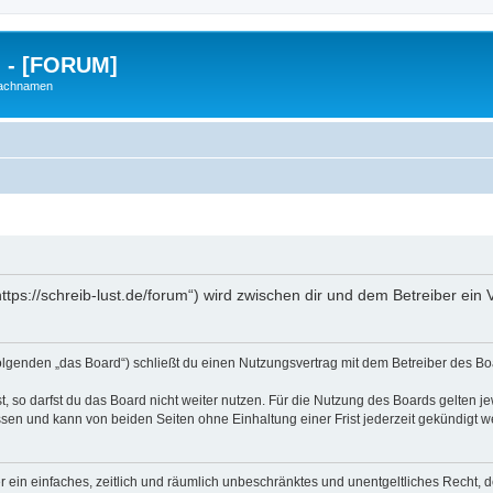
g - [FORUM]
Nachnamen
https://schreib-lust.de/forum“) wird zwischen dir und dem Betreiber ei
Folgenden „das Board“) schließt du einen Nutzungsvertrag mit dem Betreiber des Boa
 so darfst du das Board nicht weiter nutzen. Für die Nutzung des Boards gelten jew
sen und kann von beiden Seiten ohne Einhaltung einer Frist jederzeit gekündigt w
ber ein einfaches, zeitlich und räumlich unbeschränktes und unentgeltliches Recht