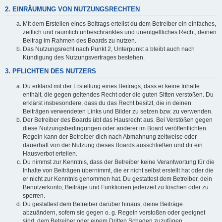
2. EINRÄUMUNG VON NUTZUNGSRECHTEN
Mit dem Erstellen eines Beitrags erteilst du dem Betreiber ein einfaches,
zeitlich und räumlich unbeschränktes und unentgeltliches Recht, deinen
Beitrag im Rahmen des Boards zu nutzen.
Das Nutzungsrecht nach Punkt 2, Unterpunkt a bleibt auch nach
Kündigung des Nutzungsvertrages bestehen.
3. PFLICHTEN DES NUTZERS
Du erklärst mit der Erstellung eines Beitrags, dass er keine Inhalte
enthält, die gegen geltendes Recht oder die guten Sitten verstoßen. Du
erklärst insbesondere, dass du das Recht besitzt, die in deinen
Beiträgen verwendeten Links und Bilder zu setzen bzw. zu verwenden.
Der Betreiber des Boards übt das Hausrecht aus. Bei Verstößen gegen
diese Nutzungsbedingungen oder anderer im Board veröffentlichten
Regeln kann der Betreiber dich nach Abmahnung zeitweise oder
dauerhaft von der Nutzung dieses Boards ausschließen und dir ein
Hausverbot erteilen.
Du nimmst zur Kenntnis, dass der Betreiber keine Verantwortung für die
Inhalte von Beiträgen übernimmt, die er nicht selbst erstellt hat oder die
er nicht zur Kenntnis genommen hat. Du gestattest dem Betreiber, dein
Benutzerkonto, Beiträge und Funktionen jederzeit zu löschen oder zu
sperren.
Du gestattest dem Betreiber darüber hinaus, deine Beiträge
abzuändern, sofern sie gegen o. g. Regeln verstoßen oder geeignet
sind, dem Betreiber oder einem Dritten Schaden zuzufügen.