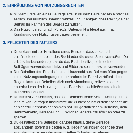
2. EINRÄUMUNG VON NUTZUNGSRECHTEN
Mit dem Erstellen eines Beitrags erteilst du dem Betreiber ein einfaches,
zeitlich und räumlich unbeschränktes und unentgeltliches Recht, deinen
Beitrag im Rahmen des Boards zu nutzen.
Das Nutzungsrecht nach Punkt 2, Unterpunkt a bleibt auch nach
Kündigung des Nutzungsvertrages bestehen.
3. PFLICHTEN DES NUTZERS
Du erklärst mit der Erstellung eines Beitrags, dass er keine Inhalte
enthält, die gegen geltendes Recht oder die guten Sitten verstoßen. Du
erklärst insbesondere, dass du das Recht besitzt, die in deinen
Beiträgen verwendeten Links und Bilder zu setzen bzw. zu verwenden.
Der Betreiber des Boards übt das Hausrecht aus. Bei Verstößen gegen
diese Nutzungsbedingungen oder anderer im Board veröffentlichten
Regeln kann der Betreiber dich nach Abmahnung zeitweise oder
dauerhaft von der Nutzung dieses Boards ausschließen und dir ein
Hausverbot erteilen.
Du nimmst zur Kenntnis, dass der Betreiber keine Verantwortung für die
Inhalte von Beiträgen übernimmt, die er nicht selbst erstellt hat oder die
er nicht zur Kenntnis genommen hat. Du gestattest dem Betreiber, dein
Benutzerkonto, Beiträge und Funktionen jederzeit zu löschen oder zu
sperren.
Du gestattest dem Betreiber darüber hinaus, deine Beiträge
abzuändern, sofern sie gegen o. g. Regeln verstoßen oder geeignet
sind, dem Betreiber oder einem Dritten Schaden zuzufügen.