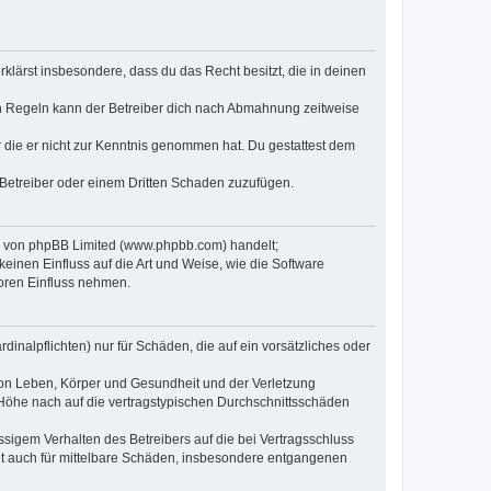
erklärst insbesondere, dass du das Recht besitzt, die in deinen
n Regeln kann der Betreiber dich nach Abmahnung zeitweise
er die er nicht zur Kenntnis genommen hat. Du gestattest dem
 Betreiber oder einem Dritten Schaden zuzufügen.
re von phpBB Limited (www.phpbb.com) handelt;
inen Einfluss auf die Art und Weise, wie die Software
oren Einfluss nehmen.
inalpflichten) nur für Schäden, die auf ein vorsätzliches oder
von Leben, Körper und Gesundheit und der Verletzung
r Höhe nach auf die vertragstypischen Durchschnittsschäden
sigem Verhalten des Betreibers auf die bei Vertragsschluss
lt auch für mittelbare Schäden, insbesondere entgangenen