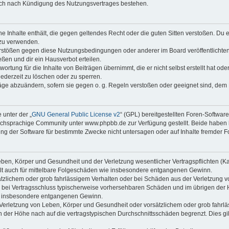
auch nach Kündigung des Nutzungsvertrages bestehen.
ine Inhalte enthält, die gegen geltendes Recht oder die guten Sitten verstoßen. Du 
 zu verwenden.
erstößen gegen diese Nutzungsbedingungen oder anderer im Board veröffentlichte
ßen und dir ein Hausverbot erteilen.
ortung für die Inhalte von Beiträgen übernimmt, die er nicht selbst erstellt hat od
jederzeit zu löschen oder zu sperren.
räge abzuändern, sofern sie gegen o. g. Regeln verstoßen oder geeignet sind, dem
 unter der „
GNU General Public License v2
“ (GPL) bereitgestellten Foren-Softwa
chsprachige Community unter www.phpbb.de zur Verfügung gestellt. Beide haben ke
g der Software für bestimmte Zwecke nicht untersagen oder auf Inhalte fremder F
ben, Körper und Gesundheit und der Verletzung wesentlicher Vertragspflichten (Kard
gilt auch für mittelbare Folgeschäden wie insbesondere entgangenen Gewinn.
ätzlichem oder grob fahrlässigem Verhalten oder bei Schäden aus der Verletzung 
 die bei Vertragsschluss typischerweise vorhersehbaren Schäden und im übrigen de
wie insbesondere entgangenen Gewinn.
erletzung von Leben, Körper und Gesundheit oder vorsätzlichem oder grob fahrläs
der Höhe nach auf die vertragstypischen Durchschnittsschäden begrenzt. Dies gi