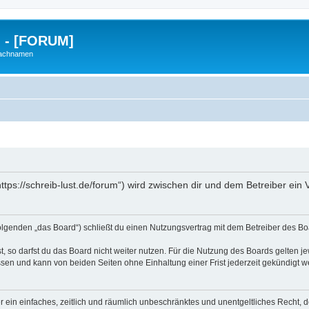
g - [FORUM]
Nachnamen
https://schreib-lust.de/forum“) wird zwischen dir und dem Betreiber ei
Folgenden „das Board“) schließt du einen Nutzungsvertrag mit dem Betreiber des Boa
 so darfst du das Board nicht weiter nutzen. Für die Nutzung des Boards gelten jew
sen und kann von beiden Seiten ohne Einhaltung einer Frist jederzeit gekündigt w
ber ein einfaches, zeitlich und räumlich unbeschränktes und unentgeltliches Recht