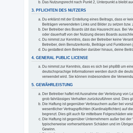
Das Nutzungsrecht nach Punkt 2, Unterpunkt a bleibt 
3. PFLICHTEN DES NUTZERS
Du erklärst mit der Erstellung eines Beitrags, dass er ke
Beiträgen verwendeten Links und Bilder zu setzen bzw.
Der Betreiber des Boards übt das Hausrecht aus. Bei V
oder dauerhaft von der Nutzung dieses Boards ausschlie
Du nimmst zur Kenntnis, dass der Betreiber keine Verantw
Betreiber, dein Benutzerkonto, Beiträge und Funktionen 
Du gestattest dem Betreiber darüber hinaus, deine Beit
4. GENERAL PUBLIC LICENSE
Du nimmst zur Kenntnis, dass es sich bei phpBB um eine
deutschsprachige Informationen werden durch die deuts
verwendet wird. Sie können insbesondere die Verwendun
5. GEWÄHRLEISTUNG
Der Betreiber haftet mit Ausnahme der Verletzung von Le
grob fahrlässiges Verhalten zurückzuführen sind. Dies 
Die Haftung ist gegenüber Verbrauchern außer bei vors
wesentlicher Vertragspflichten (Kardinalpflichten) auf
begrenzt. Dies gilt auch für mittelbare Folgeschäden 
Die Haftung ist gegenüber Unternehmern außer bei der V
typischerweise vorhersehbaren Schäden und im Übrigen 
Gewinn.