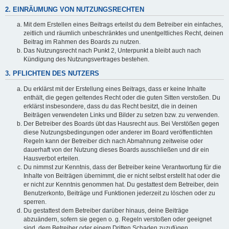
2. EINRÄUMUNG VON NUTZUNGSRECHTEN
Mit dem Erstellen eines Beitrags erteilst du dem Betreiber ein einfaches,
zeitlich und räumlich unbeschränktes und unentgeltliches Recht, deinen
Beitrag im Rahmen des Boards zu nutzen.
Das Nutzungsrecht nach Punkt 2, Unterpunkt a bleibt auch nach
Kündigung des Nutzungsvertrages bestehen.
3. PFLICHTEN DES NUTZERS
Du erklärst mit der Erstellung eines Beitrags, dass er keine Inhalte
enthält, die gegen geltendes Recht oder die guten Sitten verstoßen. Du
erklärst insbesondere, dass du das Recht besitzt, die in deinen
Beiträgen verwendeten Links und Bilder zu setzen bzw. zu verwenden.
Der Betreiber des Boards übt das Hausrecht aus. Bei Verstößen gegen
diese Nutzungsbedingungen oder anderer im Board veröffentlichten
Regeln kann der Betreiber dich nach Abmahnung zeitweise oder
dauerhaft von der Nutzung dieses Boards ausschließen und dir ein
Hausverbot erteilen.
Du nimmst zur Kenntnis, dass der Betreiber keine Verantwortung für die
Inhalte von Beiträgen übernimmt, die er nicht selbst erstellt hat oder die
er nicht zur Kenntnis genommen hat. Du gestattest dem Betreiber, dein
Benutzerkonto, Beiträge und Funktionen jederzeit zu löschen oder zu
sperren.
Du gestattest dem Betreiber darüber hinaus, deine Beiträge
abzuändern, sofern sie gegen o. g. Regeln verstoßen oder geeignet
sind, dem Betreiber oder einem Dritten Schaden zuzufügen.