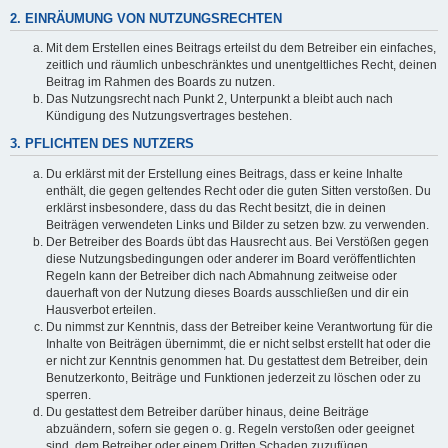
2. EINRÄUMUNG VON NUTZUNGSRECHTEN
Mit dem Erstellen eines Beitrags erteilst du dem Betreiber ein einfaches,
zeitlich und räumlich unbeschränktes und unentgeltliches Recht, deinen
Beitrag im Rahmen des Boards zu nutzen.
Das Nutzungsrecht nach Punkt 2, Unterpunkt a bleibt auch nach
Kündigung des Nutzungsvertrages bestehen.
3. PFLICHTEN DES NUTZERS
Du erklärst mit der Erstellung eines Beitrags, dass er keine Inhalte
enthält, die gegen geltendes Recht oder die guten Sitten verstoßen. Du
erklärst insbesondere, dass du das Recht besitzt, die in deinen
Beiträgen verwendeten Links und Bilder zu setzen bzw. zu verwenden.
Der Betreiber des Boards übt das Hausrecht aus. Bei Verstößen gegen
diese Nutzungsbedingungen oder anderer im Board veröffentlichten
Regeln kann der Betreiber dich nach Abmahnung zeitweise oder
dauerhaft von der Nutzung dieses Boards ausschließen und dir ein
Hausverbot erteilen.
Du nimmst zur Kenntnis, dass der Betreiber keine Verantwortung für die
Inhalte von Beiträgen übernimmt, die er nicht selbst erstellt hat oder die
er nicht zur Kenntnis genommen hat. Du gestattest dem Betreiber, dein
Benutzerkonto, Beiträge und Funktionen jederzeit zu löschen oder zu
sperren.
Du gestattest dem Betreiber darüber hinaus, deine Beiträge
abzuändern, sofern sie gegen o. g. Regeln verstoßen oder geeignet
sind, dem Betreiber oder einem Dritten Schaden zuzufügen.