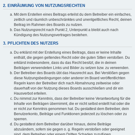
2. EINRÄUMUNG VON NUTZUNGSRECHTEN
Mit dem Erstellen eines Beitrags erteilst du dem Betreiber ein einfaches,
zeitlich und räumlich unbeschränktes und unentgeltliches Recht, deinen
Beitrag im Rahmen des Boards zu nutzen.
Das Nutzungsrecht nach Punkt 2, Unterpunkt a bleibt auch nach
Kündigung des Nutzungsvertrages bestehen.
3. PFLICHTEN DES NUTZERS
Du erklärst mit der Erstellung eines Beitrags, dass er keine Inhalte
enthält, die gegen geltendes Recht oder die guten Sitten verstoßen. Du
erklärst insbesondere, dass du das Recht besitzt, die in deinen
Beiträgen verwendeten Links und Bilder zu setzen bzw. zu verwenden.
Der Betreiber des Boards übt das Hausrecht aus. Bei Verstößen gegen
diese Nutzungsbedingungen oder anderer im Board veröffentlichten
Regeln kann der Betreiber dich nach Abmahnung zeitweise oder
dauerhaft von der Nutzung dieses Boards ausschließen und dir ein
Hausverbot erteilen.
Du nimmst zur Kenntnis, dass der Betreiber keine Verantwortung für die
Inhalte von Beiträgen übernimmt, die er nicht selbst erstellt hat oder die
er nicht zur Kenntnis genommen hat. Du gestattest dem Betreiber, dein
Benutzerkonto, Beiträge und Funktionen jederzeit zu löschen oder zu
sperren.
Du gestattest dem Betreiber darüber hinaus, deine Beiträge
abzuändern, sofern sie gegen o. g. Regeln verstoßen oder geeignet
sind, dem Betreiber oder einem Dritten Schaden zuzufügen.