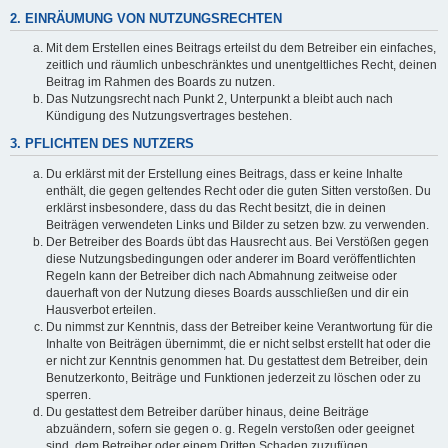
2. EINRÄUMUNG VON NUTZUNGSRECHTEN
Mit dem Erstellen eines Beitrags erteilst du dem Betreiber ein einfaches,
zeitlich und räumlich unbeschränktes und unentgeltliches Recht, deinen
Beitrag im Rahmen des Boards zu nutzen.
Das Nutzungsrecht nach Punkt 2, Unterpunkt a bleibt auch nach
Kündigung des Nutzungsvertrages bestehen.
3. PFLICHTEN DES NUTZERS
Du erklärst mit der Erstellung eines Beitrags, dass er keine Inhalte
enthält, die gegen geltendes Recht oder die guten Sitten verstoßen. Du
erklärst insbesondere, dass du das Recht besitzt, die in deinen
Beiträgen verwendeten Links und Bilder zu setzen bzw. zu verwenden.
Der Betreiber des Boards übt das Hausrecht aus. Bei Verstößen gegen
diese Nutzungsbedingungen oder anderer im Board veröffentlichten
Regeln kann der Betreiber dich nach Abmahnung zeitweise oder
dauerhaft von der Nutzung dieses Boards ausschließen und dir ein
Hausverbot erteilen.
Du nimmst zur Kenntnis, dass der Betreiber keine Verantwortung für die
Inhalte von Beiträgen übernimmt, die er nicht selbst erstellt hat oder die
er nicht zur Kenntnis genommen hat. Du gestattest dem Betreiber, dein
Benutzerkonto, Beiträge und Funktionen jederzeit zu löschen oder zu
sperren.
Du gestattest dem Betreiber darüber hinaus, deine Beiträge
abzuändern, sofern sie gegen o. g. Regeln verstoßen oder geeignet
sind, dem Betreiber oder einem Dritten Schaden zuzufügen.