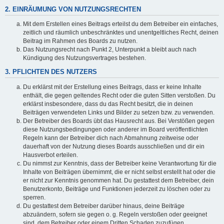
2. EINRÄUMUNG VON NUTZUNGSRECHTEN
Mit dem Erstellen eines Beitrags erteilst du dem Betreiber ein einfaches,
zeitlich und räumlich unbeschränktes und unentgeltliches Recht, deinen
Beitrag im Rahmen des Boards zu nutzen.
Das Nutzungsrecht nach Punkt 2, Unterpunkt a bleibt auch nach
Kündigung des Nutzungsvertrages bestehen.
3. PFLICHTEN DES NUTZERS
Du erklärst mit der Erstellung eines Beitrags, dass er keine Inhalte
enthält, die gegen geltendes Recht oder die guten Sitten verstoßen. Du
erklärst insbesondere, dass du das Recht besitzt, die in deinen
Beiträgen verwendeten Links und Bilder zu setzen bzw. zu verwenden.
Der Betreiber des Boards übt das Hausrecht aus. Bei Verstößen gegen
diese Nutzungsbedingungen oder anderer im Board veröffentlichten
Regeln kann der Betreiber dich nach Abmahnung zeitweise oder
dauerhaft von der Nutzung dieses Boards ausschließen und dir ein
Hausverbot erteilen.
Du nimmst zur Kenntnis, dass der Betreiber keine Verantwortung für die
Inhalte von Beiträgen übernimmt, die er nicht selbst erstellt hat oder die
er nicht zur Kenntnis genommen hat. Du gestattest dem Betreiber, dein
Benutzerkonto, Beiträge und Funktionen jederzeit zu löschen oder zu
sperren.
Du gestattest dem Betreiber darüber hinaus, deine Beiträge
abzuändern, sofern sie gegen o. g. Regeln verstoßen oder geeignet
sind, dem Betreiber oder einem Dritten Schaden zuzufügen.