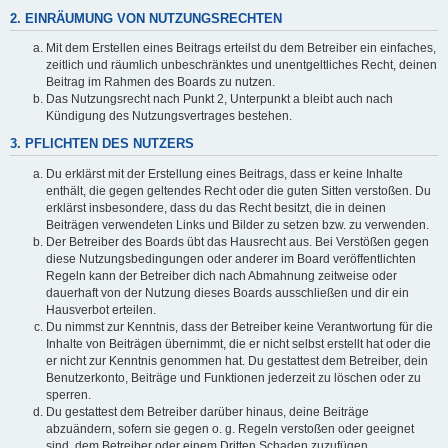
2. EINRÄUMUNG VON NUTZUNGSRECHTEN
Mit dem Erstellen eines Beitrags erteilst du dem Betreiber ein einfaches,
zeitlich und räumlich unbeschränktes und unentgeltliches Recht, deinen
Beitrag im Rahmen des Boards zu nutzen.
Das Nutzungsrecht nach Punkt 2, Unterpunkt a bleibt auch nach
Kündigung des Nutzungsvertrages bestehen.
3. PFLICHTEN DES NUTZERS
Du erklärst mit der Erstellung eines Beitrags, dass er keine Inhalte
enthält, die gegen geltendes Recht oder die guten Sitten verstoßen. Du
erklärst insbesondere, dass du das Recht besitzt, die in deinen
Beiträgen verwendeten Links und Bilder zu setzen bzw. zu verwenden.
Der Betreiber des Boards übt das Hausrecht aus. Bei Verstößen gegen
diese Nutzungsbedingungen oder anderer im Board veröffentlichten
Regeln kann der Betreiber dich nach Abmahnung zeitweise oder
dauerhaft von der Nutzung dieses Boards ausschließen und dir ein
Hausverbot erteilen.
Du nimmst zur Kenntnis, dass der Betreiber keine Verantwortung für die
Inhalte von Beiträgen übernimmt, die er nicht selbst erstellt hat oder die
er nicht zur Kenntnis genommen hat. Du gestattest dem Betreiber, dein
Benutzerkonto, Beiträge und Funktionen jederzeit zu löschen oder zu
sperren.
Du gestattest dem Betreiber darüber hinaus, deine Beiträge
abzuändern, sofern sie gegen o. g. Regeln verstoßen oder geeignet
sind, dem Betreiber oder einem Dritten Schaden zuzufügen.