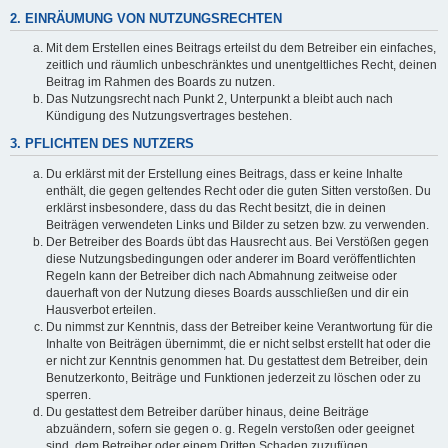
2. EINRÄUMUNG VON NUTZUNGSRECHTEN
Mit dem Erstellen eines Beitrags erteilst du dem Betreiber ein einfaches,
zeitlich und räumlich unbeschränktes und unentgeltliches Recht, deinen
Beitrag im Rahmen des Boards zu nutzen.
Das Nutzungsrecht nach Punkt 2, Unterpunkt a bleibt auch nach
Kündigung des Nutzungsvertrages bestehen.
3. PFLICHTEN DES NUTZERS
Du erklärst mit der Erstellung eines Beitrags, dass er keine Inhalte
enthält, die gegen geltendes Recht oder die guten Sitten verstoßen. Du
erklärst insbesondere, dass du das Recht besitzt, die in deinen
Beiträgen verwendeten Links und Bilder zu setzen bzw. zu verwenden.
Der Betreiber des Boards übt das Hausrecht aus. Bei Verstößen gegen
diese Nutzungsbedingungen oder anderer im Board veröffentlichten
Regeln kann der Betreiber dich nach Abmahnung zeitweise oder
dauerhaft von der Nutzung dieses Boards ausschließen und dir ein
Hausverbot erteilen.
Du nimmst zur Kenntnis, dass der Betreiber keine Verantwortung für die
Inhalte von Beiträgen übernimmt, die er nicht selbst erstellt hat oder die
er nicht zur Kenntnis genommen hat. Du gestattest dem Betreiber, dein
Benutzerkonto, Beiträge und Funktionen jederzeit zu löschen oder zu
sperren.
Du gestattest dem Betreiber darüber hinaus, deine Beiträge
abzuändern, sofern sie gegen o. g. Regeln verstoßen oder geeignet
sind, dem Betreiber oder einem Dritten Schaden zuzufügen.