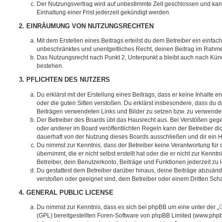
Der Nutzungsvertrag wird auf unbestimmte Zeit geschlossen und ka
Einhaltung einer Frist jederzeit gekündigt werden.
2. EINRÄUMUNG VON NUTZUNGSRECHTEN
Mit dem Erstellen eines Beitrags erteilst du dem Betreiber ein einfach
unbeschränktes und unentgeltliches Recht, deinen Beitrag im Rahm
Das Nutzungsrecht nach Punkt 2, Unterpunkt a bleibt auch nach Kü
bestehen.
3. PFLICHTEN DES NUTZERS
Du erklärst mit der Erstellung eines Beitrags, dass er keine Inhalte e
oder die guten Sitten verstoßen. Du erklärst insbesondere, dass du da
Beiträgen verwendeten Links und Bilder zu setzen bzw. zu verwende
Der Betreiber des Boards übt das Hausrecht aus. Bei Verstößen g
oder anderer im Board veröffentlichten Regeln kann der Betreiber 
dauerhaft von der Nutzung dieses Boards ausschließen und dir ein H
Du nimmst zur Kenntnis, dass der Betreiber keine Verantwortung für d
übernimmt, die er nicht selbst erstellt hat oder die er nicht zur Ken
Betreiber, dein Benutzerkonto, Beiträge und Funktionen jederzeit zu 
Du gestattest dem Betreiber darüber hinaus, deine Beiträge abzuände
verstoßen oder geeignet sind, dem Betreiber oder einem Dritten Sc
4. GENERAL PUBLIC LICENSE
Du nimmst zur Kenntnis, dass es sich bei phpBB um eine unter der „
G
(GPL) bereitgestellten Foren-Software von phpBB Limited (www.php